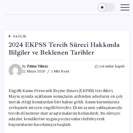
Skip
to
content
SAĞLIK
2024 EKPSS Tercih Süreci Hakkında
Bilgiler ve Beklenen Tarihler
2024
By
Fatma Yılmaz
yorumlar kapalı
EKPSS
22 Mayıs 2026
1 Min Read
Tercih
Süreci
Hakkında
Engelli Kamu Personeli Seçme Sınavı (EKPSS) tercihleri,
Bilgiler
Mayıs ayında açıklanan sonuçların ardından adayların en çok
ve
Beklenen
merak ettiği konulardan biri haline geldi. Kamu kurumlarına
Tarihler
yerleşmek isteyen engelli bireyler, Ekim ayının yaklaşmasıyla
için
tercih dönemine dair araştırmalarını hızlandırdı. Bu süreçte
adaylar, kendilerine uygun pozisyonları belirleyerek
başvurularını hazırlamaya başladı.