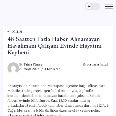
Skip
to
content
EĞITIM
48 Saatten Fazla Haber Alınamayan
Havalimanı Çalışanı Evinde Hayatını
Kaybetti
48
By
Fatma Yılmaz
yorumlar kapalı
Saatten
22 Mayıs 2026
1 Min Read
Fazla
Haber
Alınamayan
22 Mayıs 2026 tarihinde Muratpaşa ilçesine bağlı Yüksekalan
Havalimanı
Mahallesi’nde gerçekleşen üzücü bir olayda, 2 gündür
Çalışanı
Evinde
kendisinden haber alınamayan havalimanı çalışanı Semih
Hayatını
Abbak, evinde ölü bulundu. Saat 12.30 sıralarında, iş
Kaybetti
arkadaşları Semih Abbak’tan haber alamayınca durumu 112 Acil
için
Çağrı Merkezi’ne bildirdi. İhbar üzerine olay yerine polis,
itfaiye ve sağlık ekipleri sevk edildi.