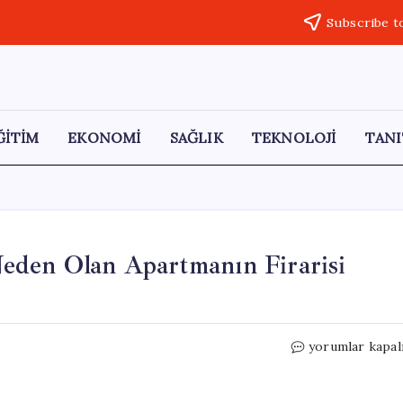
Subscribe t
ĞİTİM
EKONOMİ
SAĞLIK
TEKNOLOJİ
TANI
eden Olan Apartmanın Firarisi
Adana’da
yorumlar kapal
40
Canın
Yitmesine