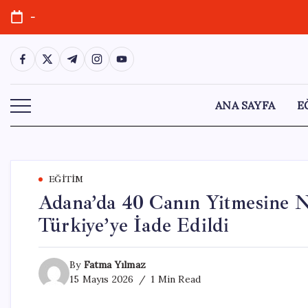
Skip
-
to
content
https://www.facebook.com/
https://twitter.com/
https://t.me/
https://www.instagram.com/
https://youtube.com/
ANA SAYFA
E
EĞITIM
Adana’da 40 Canın Yitmesine N
Türkiye’ye İade Edildi
By
Fatma Yılmaz
15 Mayıs 2026
1 Min Read