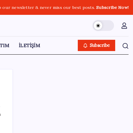
o our newsletter & never miss our best posts.
Subscribe Now!
TIM
İLETİŞİM
Subscribe
SON YAZILAR
ı
Huawei Mate 80 için 16GB RAM ve 1TB
Model Duyuruldu