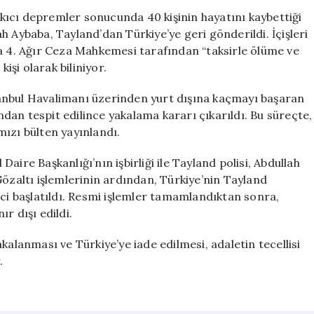
Neden
ıcı depremler sonucunda 40 kişinin hayatını kaybettiği
Olan
h Aybaba, Tayland’dan Türkiye’ye geri gönderildi. İçişleri
Apartmanın
na 4. Ağır Ceza Mahkemesi tarafından “taksirle ölüme ve
Firarisi
şi olarak biliniyor.
Türkiye’ye
İade
anbul Havalimanı üzerinden yurt dışına kaçmayı başaran
Edildi
an tespit edilince yakalama kararı çıkarıldı. Bu süreçte,
için
ızı bülten yayınlandı.
ire Başkanlığı’nın işbirliği ile Tayland polisi, Abdullah
Gözaltı işlemlerinin ardından, Türkiye’nin Tayland
eci başlatıldı. Resmi işlemler tamamlandıktan sonra,
r dışı edildi.
kalanması ve Türkiye’ye iade edilmesi, adaletin tecellisi
.