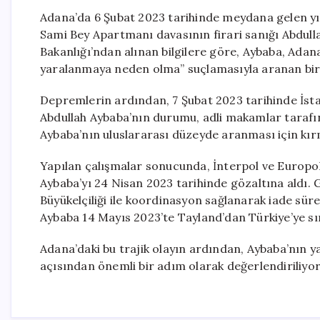
Adana’da 6 Şubat 2023 tarihinde meydana gelen yık
Sami Bey Apartmanı davasının firari sanığı Abdulla
Bakanlığı’ndan alınan bilgilere göre, Aybaba, Ada
yaralanmaya neden olma” suçlamasıyla aranan bir ki
Depremlerin ardından, 7 Şubat 2023 tarihinde İst
Abdullah Aybaba’nın durumu, adli makamlar tarafınd
Aybaba’nın uluslararası düzeyde aranması için kırm
Yapılan çalışmalar sonucunda, İnterpol ve Europol Da
Aybaba’yı 24 Nisan 2023 tarihinde gözaltına aldı. 
Büyükelçiliği ile koordinasyon sağlanarak iade sür
Aybaba 14 Mayıs 2023’te Tayland’dan Türkiye’ye sını
Adana’daki bu trajik olayın ardından, Aybaba’nın ya
açısından önemli bir adım olarak değerlendiriliyor