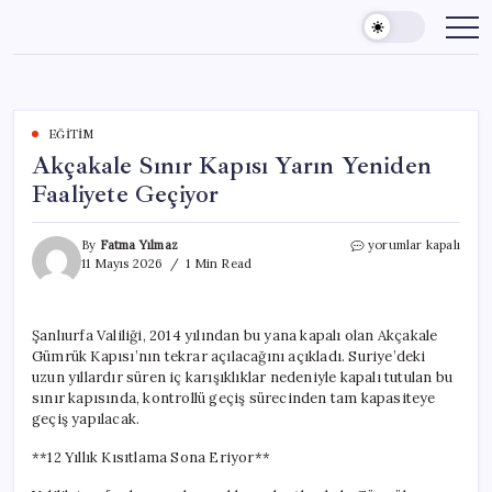
Skip
to
content
EĞITIM
Akçakale Sınır Kapısı Yarın Yeniden
Faaliyete Geçiyor
Akçakale
By
Fatma Yılmaz
yorumlar kapalı
Sınır
11 Mayıs 2026
1 Min Read
Kapısı
Yarın
Yeniden
Şanlıurfa Valiliği, 2014 yılından bu yana kapalı olan Akçakale
Faaliyete
Gümrük Kapısı’nın tekrar açılacağını açıkladı. Suriye’deki
Geçiyor
için
uzun yıllardır süren iç karışıklıklar nedeniyle kapalı tutulan bu
sınır kapısında, kontrollü geçiş sürecinden tam kapasiteye
geçiş yapılacak.
**12 Yıllık Kısıtlama Sona Eriyor**