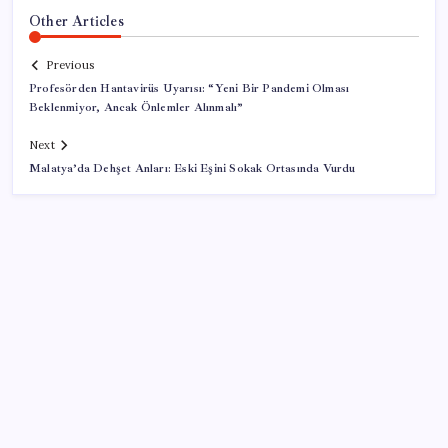
Other Articles
Previous
Profesörden Hantavirüs Uyarısı: “Yeni Bir Pandemi Olması
Beklenmiyor, Ancak Önlemler Alınmalı”
Next
Malatya’da Dehşet Anları: Eski Eşini Sokak Ortasında Vurdu
SON YAZILAR
Reddit’te Karma Devri Kapanıyor mu?