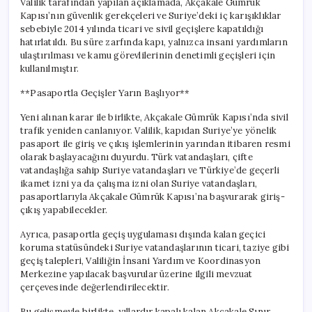
Valilik tarafından yapılan açıklamada, Akçakale Gümrük
Kapısı’nın güvenlik gerekçeleri ve Suriye’deki iç karışıklıklar
sebebiyle 2014 yılında ticari ve sivil geçişlere kapatıldığı
hatırlatıldı. Bu süre zarfında kapı, yalnızca insani yardımların
ulaştırılması ve kamu görevlilerinin denetimli geçişleri için
kullanılmıştır.
**Pasaportla Geçişler Yarın Başlıyor**
Yeni alınan karar ile birlikte, Akçakale Gümrük Kapısı’nda sivil
trafik yeniden canlanıyor. Valilik, kapıdan Suriye’ye yönelik
pasaport ile giriş ve çıkış işlemlerinin yarından itibaren resmi
olarak başlayacağını duyurdu. Türk vatandaşları, çifte
vatandaşlığa sahip Suriye vatandaşları ve Türkiye’de geçerli
ikamet izni ya da çalışma izni olan Suriye vatandaşları,
pasaportlarıyla Akçakale Gümrük Kapısı’na başvurarak giriş-
çıkış yapabilecekler.
Ayrıca, pasaportla geçiş uygulaması dışında kalan geçici
koruma statüsündeki Suriye vatandaşlarının ticari, taziye gibi
geçiş talepleri, Valiliğin İnsani Yardım ve Koordinasyon
Merkezine yapılacak başvurular üzerine ilgili mevzuat
çerçevesinde değerlendirilecektir.
Bu gelişmeyle birlikte, yıllardır kapalı kalan Akçakale Sınır