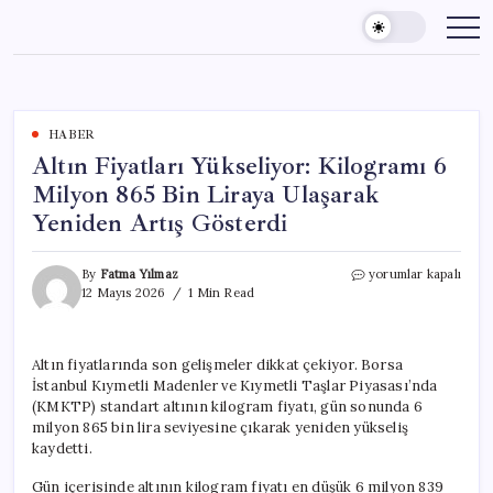
Skip
to
content
HABER
Altın Fiyatları Yükseliyor: Kilogramı 6
Milyon 865 Bin Liraya Ulaşarak
Yeniden Artış Gösterdi
Altın
By
Fatma Yılmaz
yorumlar kapalı
Fiyatları
12 Mayıs 2026
1 Min Read
Yükseliyor:
Kilogramı
6
Altın fiyatlarında son gelişmeler dikkat çekiyor. Borsa
Milyon
İstanbul Kıymetli Madenler ve Kıymetli Taşlar Piyasası’nda
865
Bin
(KMKTP) standart altının kilogram fiyatı, gün sonunda 6
Liraya
milyon 865 bin lira seviyesine çıkarak yeniden yükseliş
Ulaşarak
kaydetti.
Yeniden
Artış
Gün içerisinde altının kilogram fiyatı en düşük 6 milyon 839