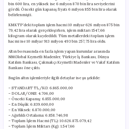
Gösterdi
bin 600 lira, en yüksek ise 6 milyon 870 bin lira seviyelerini
için
gördü. Önceki gün kapanış fiyatı 6 milyon 855 bin lira olarak
belirlenmişti.
KMKTP’deki toplam işlem hacmi 10 milyar 626 milyon 875 bin
79,42 lira olarak gerçekleşirken, işlem miktarı 1547,66
kilogram olarak kaydedildi. Tüm metallerdeki toplam işlem
hacmi ise 10 milyar 913 milyon 493 bin 257,75 lira oldu.
Altın borsasında en fazla işlem yapan kurumlar arasında
NMGlobal Kıymetli Madenler, Türkiye İş Bankası, Dünya
Katılım Bankası, Çakmakçı Kıymetli Madenler ve Vakıf Katılım
Bankası öne çıktı.
Bugün altın işlemleriyle ilgili detaylar ise şu şekilde:
– STANDART TL/KG: 6.865.000,00
– DOLAR/ONS: 4.706,00
– Önceki Kapanış: 6.855.000,00
– En Düşük: 6.839.600,00
– En Yüksek: 6.870.000,00
– Ağırlıklı Ortalama: 6.858.746,98
– Toplam İşlem Hacmi (TL): 10.626.875.079,42
– Toplam İşlem Miktarı (Kg): 1.547,66