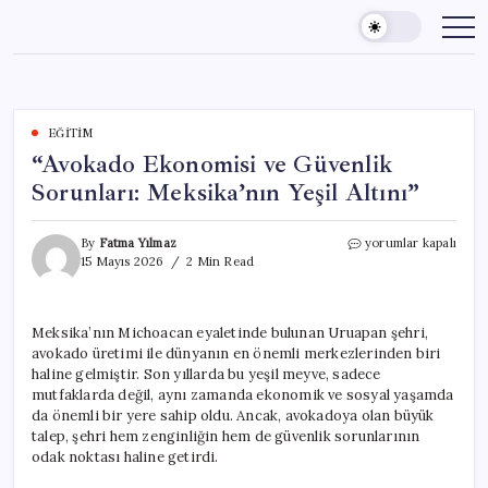
Skip
to
content
EĞITIM
“Avokado Ekonomisi ve Güvenlik
Sorunları: Meksika’nın Yeşil Altını”
“Avokado
By
Fatma Yılmaz
yorumlar kapalı
Ekonomisi
15 Mayıs 2026
2 Min Read
ve
Güvenlik
Sorunları:
Meksika’nın Michoacan eyaletinde bulunan Uruapan şehri,
Meksika’nın
avokado üretimi ile dünyanın en önemli merkezlerinden biri
Yeşil
Altını”
haline gelmiştir. Son yıllarda bu yeşil meyve, sadece
için
mutfaklarda değil, aynı zamanda ekonomik ve sosyal yaşamda
da önemli bir yere sahip oldu. Ancak, avokadoya olan büyük
talep, şehri hem zenginliğin hem de güvenlik sorunlarının
odak noktası haline getirdi.