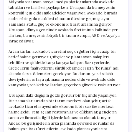
Milyonlarca insan sosyal medya platformlarında avokado
tabakları ve tarifleri paylaşırken, Uruapan’da bu meyvenin
kontrolü için ciddi mücadeleler yaşanıyor. Avokado, burada
sadece bir gıda maddesi olmanın ötesine geçmiş; aynı
zamanda statü, güç ve ekonomik fırsat anlamına geliyor.
Uruapan, dünya genelinde avokado üretiminin kalbinde yer
alırken, bu meyvenin büyük bir kısmı Avrupa, ABD ve Asya’ya
ihraç ediliyor.
Artan kârlar, avokado ticaretini suç örgütleri için cazip bir
hedef haline getiriyor. Çiftçiler ve plantasyon sahipleri,
tehditler ve şiddetle karşı karşıya kalıyor. Bazı yerlerde,
üreticilerin faaliyetlerini sürdürebilmeleri için “koruma” adı
altında ücret ödemeleri gerekiyor. Bu durum, yerel silahlı
devriyelerin ortaya çıkmasına neden oldu ve avokado dolu
kamyonlar, tehlikeli yollardan geçerken güvenlik riski artıyor.
Uruapan’daki değişim gözle görülür bir biçimde yaşanıyor.
Bir zamanlar sıradan bir tarım merkezi olan şehir, artık
avokado ticareti sayesinde ekonomik bir cazibe merkezi
haline geldi. Yeni açılan restoranlar ve dükkanlar, gençlerin
tarım ve ihracatla ilgili işlerde kalmasına olanak tanıyor.
Ancak, bu gelişmelerin arka planında çevresel sorunlar da
bulunuyor. Bazı üreticilerin, avokado plantasyonlarını