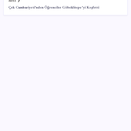
Next
Çek Cumhuriyeti’nden Öğrenciler Göbeklitepe’yi Keşfetti
SON YAZILAR
Brezilya, AB’den kanatlı eti ve bal için yeşil ışık
bekliyor
Reddit’te Karma Devri Kapanıyor mu?
AMD, RDNA 5 Ekran Kartları İçin Linux Sürücülerini
Hazırlamaya Başladı
Japonya ve Meksika enerji alanındaki işbirliğini