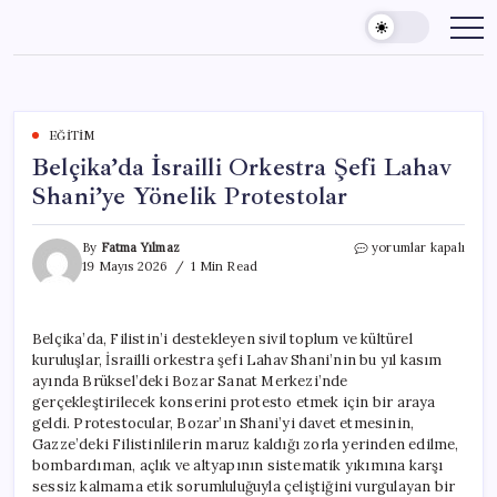
Skip
to
content
EĞITIM
Belçika’da İsrailli Orkestra Şefi Lahav
Shani’ye Yönelik Protestolar
Belçika’da
By
Fatma Yılmaz
yorumlar kapalı
İsrailli
19 Mayıs 2026
1 Min Read
Orkestra
Şefi
Lahav
Belçika’da, Filistin’i destekleyen sivil toplum ve kültürel
Shani’ye
kuruluşlar, İsrailli orkestra şefi Lahav Shani’nin bu yıl kasım
Yönelik
Protestolar
ayında Brüksel’deki Bozar Sanat Merkezi’nde
için
gerçekleştirilecek konserini protesto etmek için bir araya
geldi. Protestocular, Bozar’ın Shani’yi davet etmesinin,
Gazze’deki Filistinlilerin maruz kaldığı zorla yerinden edilme,
bombardıman, açlık ve altyapının sistematik yıkımına karşı
sessiz kalmama etik sorumluluğuyla çeliştiğini vurgulayan bir