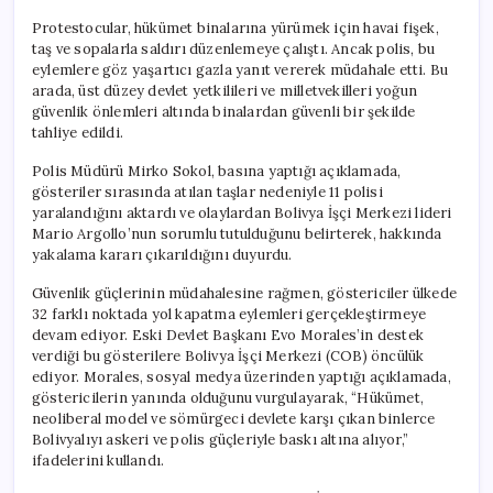
Protestocular, hükümet binalarına yürümek için havai fişek,
taş ve sopalarla saldırı düzenlemeye çalıştı. Ancak polis, bu
eylemlere göz yaşartıcı gazla yanıt vererek müdahale etti. Bu
arada, üst düzey devlet yetkilileri ve milletvekilleri yoğun
güvenlik önlemleri altında binalardan güvenli bir şekilde
tahliye edildi.
Polis Müdürü Mirko Sokol, basına yaptığı açıklamada,
gösteriler sırasında atılan taşlar nedeniyle 11 polisi
yaralandığını aktardı ve olaylardan Bolivya İşçi Merkezi lideri
Mario Argollo’nun sorumlu tutulduğunu belirterek, hakkında
yakalama kararı çıkarıldığını duyurdu.
Güvenlik güçlerinin müdahalesine rağmen, göstericiler ülkede
32 farklı noktada yol kapatma eylemleri gerçekleştirmeye
devam ediyor. Eski Devlet Başkanı Evo Morales’in destek
verdiği bu gösterilere Bolivya İşçi Merkezi (COB) öncülük
ediyor. Morales, sosyal medya üzerinden yaptığı açıklamada,
göstericilerin yanında olduğunu vurgulayarak, “Hükümet,
neoliberal model ve sömürgeci devlete karşı çıkan binlerce
Bolivyalıyı askeri ve polis güçleriyle baskı altına alıyor,”
ifadelerini kullandı.