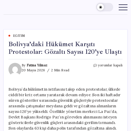
Skip
to
content
EĞITIM
Bolivya’daki Hükümet Karşıtı
Protestolar: Gözaltı Sayısı 120’ye Ulaştı
Bolivya’daki
By
Fatma Yılmaz
yorumlar kapalı
Hükümet
20 Mayıs 2026
2 Min Read
Karşıtı
Protestolar:
Gözaltı
Bolivya’da hükümetin istifasını talep eden protestolar, ülkede
Sayısı
ciddi bir kriz ortamı yaratarak devam ediyor. Son iki haftadır
120’ye
Ulaştı
süren gösteriler sırasında güvenlik güçleriyle protestocular
için
arasında çatışmalar meydana geldi ve gözaltına alınanların
sayısı 120’ye yükseldi. Özellikle yönetim merkezi La Paz’da,
Devlet Başkanı Rodrigo Paz’ın görevden alınmasını isteyen
göstericilerle güvenlik güçleri arasındaki gerilim tırmandı.
Son olaylarda 63 kişi daha polis tarafından gözaltına alındı.