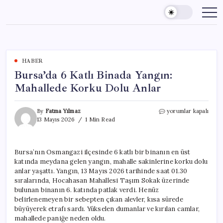
Skip
to
content
HABER
Bursa’da 6 Katlı Binada Yangın:
Mahallede Korku Dolu Anlar
Bursa’da
By
Fatma Yılmaz
yorumlar kapalı
6
13 Mayıs 2026
1 Min Read
Katlı
Binada
Yangın:
Bursa’nın Osmangazi ilçesinde 6 katlı bir binanın en üst
Mahallede
katında meydana gelen yangın, mahalle sakinlerine korku dolu
Korku
Dolu
anlar yaşattı. Yangın, 13 Mayıs 2026 tarihinde saat 01.30
Anlar
sıralarında, Hocahasan Mahallesi Taşım Sokak üzerinde
için
bulunan binanın 6. katında patlak verdi. Henüz
belirlenemeyen bir sebepten çıkan alevler, kısa sürede
büyüyerek etrafı sardı. Yükselen dumanlar ve kırılan camlar,
mahallede paniğe neden oldu.