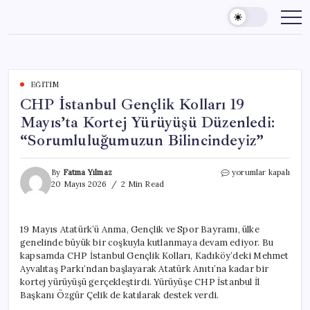
Skip
to
content
EĞITIM
CHP İstanbul Gençlik Kolları 19
Mayıs’ta Kortej Yürüyüşü Düzenledi:
“Sorumluluğumuzun Bilincindeyiz”
CHP
By
Fatma Yılmaz
yorumlar kapalı
İstanbul
20 Mayıs 2026
2 Min Read
Gençlik
Kolları
19
19 Mayıs Atatürk’ü Anma, Gençlik ve Spor Bayramı, ülke
Mayıs’ta
genelinde büyük bir coşkuyla kutlanmaya devam ediyor. Bu
Kortej
Yürüyüşü
kapsamda CHP İstanbul Gençlik Kolları, Kadıköy’deki Mehmet
Düzenledi:
Ayvalıtaş Parkı’ndan başlayarak Atatürk Anıtı’na kadar bir
“Sorumluluğumuzun
kortej yürüyüşü gerçekleştirdi. Yürüyüşe CHP İstanbul İl
Bilincindeyiz”
Başkanı Özgür Çelik de katılarak destek verdi.
için