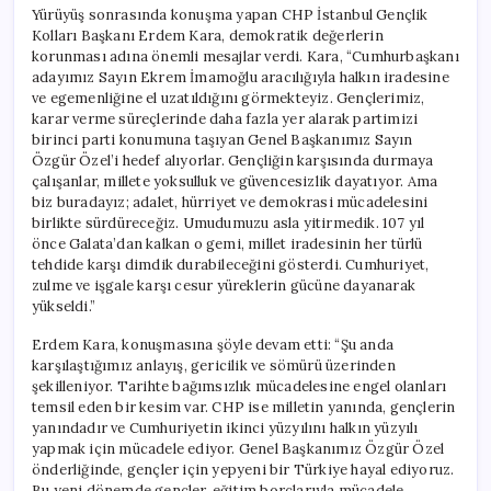
Yürüyüş sonrasında konuşma yapan CHP İstanbul Gençlik
Kolları Başkanı Erdem Kara, demokratik değerlerin
korunması adına önemli mesajlar verdi. Kara, “Cumhurbaşkanı
adayımız Sayın Ekrem İmamoğlu aracılığıyla halkın iradesine
ve egemenliğine el uzatıldığını görmekteyiz. Gençlerimiz,
karar verme süreçlerinde daha fazla yer alarak partimizi
birinci parti konumuna taşıyan Genel Başkanımız Sayın
Özgür Özel’i hedef alıyorlar. Gençliğin karşısında durmaya
çalışanlar, millete yoksulluk ve güvencesizlik dayatıyor. Ama
biz buradayız; adalet, hürriyet ve demokrasi mücadelesini
birlikte sürdüreceğiz. Umudumuzu asla yitirmedik. 107 yıl
önce Galata’dan kalkan o gemi, millet iradesinin her türlü
tehdide karşı dimdik durabileceğini gösterdi. Cumhuriyet,
zulme ve işgale karşı cesur yüreklerin gücüne dayanarak
yükseldi.”
Erdem Kara, konuşmasına şöyle devam etti: “Şu anda
karşılaştığımız anlayış, gericilik ve sömürü üzerinden
şekilleniyor. Tarihte bağımsızlık mücadelesine engel olanları
temsil eden bir kesim var. CHP ise milletin yanında, gençlerin
yanındadır ve Cumhuriyetin ikinci yüzyılını halkın yüzyılı
yapmak için mücadele ediyor. Genel Başkanımız Özgür Özel
önderliğinde, gençler için yepyeni bir Türkiye hayal ediyoruz.
Bu yeni dönemde gençler, eğitim borçlarıyla mücadele