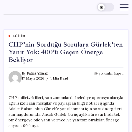
Skip
to
content
EĞITIM
CHP’nin Sorduğu Sorulara Gürlek’ten
Yanıt Yok: 400’ü Geçen Önerge
Bekliyor
CHP’nin
By
Fatma Yılmaz
yorumlar kapalı
Sorduğu
17 Mayıs 2026
1 Min Read
Sorulara
Gürlek’ten
Yanıt
CHP milletvekilleri, son zamanlarda belediye operasyonlarıyla
Yok:
ilgili sızdırılan mesajlar ve paylaşılan bilgi notları ışığında
400’ü
Geçen
Adalet Bakanı Akın Gürlek’e yanıtlanması için soru önergeleri
Önerge
sunmuş durumda. Ancak Gürlek, bu üç aylık süre zarfında tek
Bekliyor
bir önergeye bile yanıt vermedi ve yanıtsız bırakılan önerge
için
sayısı 400’ü aştı.