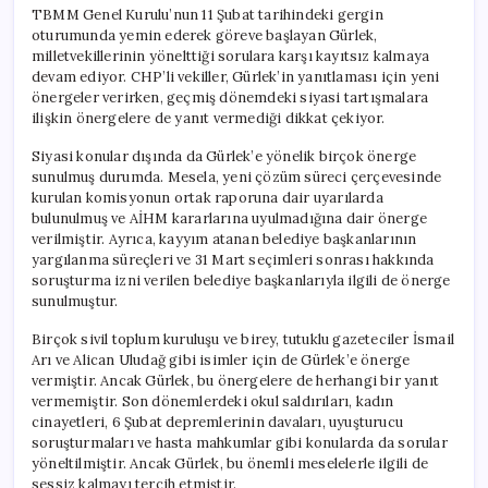
TBMM Genel Kurulu’nun 11 Şubat tarihindeki gergin
oturumunda yemin ederek göreve başlayan Gürlek,
milletvekillerinin yönelttiği sorulara karşı kayıtsız kalmaya
devam ediyor. CHP’li vekiller, Gürlek’in yanıtlaması için yeni
önergeler verirken, geçmiş dönemdeki siyasi tartışmalara
ilişkin önergelere de yanıt vermediği dikkat çekiyor.
Siyasi konular dışında da Gürlek’e yönelik birçok önerge
sunulmuş durumda. Mesela, yeni çözüm süreci çerçevesinde
kurulan komisyonun ortak raporuna dair uyarılarda
bulunulmuş ve AİHM kararlarına uyulmadığına dair önerge
verilmiştir. Ayrıca, kayyım atanan belediye başkanlarının
yargılanma süreçleri ve 31 Mart seçimleri sonrası hakkında
soruşturma izni verilen belediye başkanlarıyla ilgili de önerge
sunulmuştur.
Birçok sivil toplum kuruluşu ve birey, tutuklu gazeteciler İsmail
Arı ve Alican Uludağ gibi isimler için de Gürlek’e önerge
vermiştir. Ancak Gürlek, bu önergelere de herhangi bir yanıt
vermemiştir. Son dönemlerdeki okul saldırıları, kadın
cinayetleri, 6 Şubat depremlerinin davaları, uyuşturucu
soruşturmaları ve hasta mahkumlar gibi konularda da sorular
yöneltilmiştir. Ancak Gürlek, bu önemli meselelerle ilgili de
sessiz kalmayı tercih etmiştir.