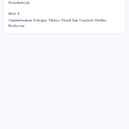
Hedefindeydi
Next
Cumhurbaşkanı Erdoğan: Türkiye Yüzyılı İçin Gençlerle Birlikte
İlerliyoruz
SON YAZILAR
ABD, İran-Umman anlaşması sonrası ablukayı
kaldıracak
İş Bankası’nda üst düzey görev değişimi: Hakan Aran
görevinden ayrılıyor