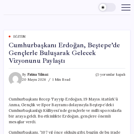
Skip
to
content
EĞITIM
Cumhurbaşkanı Erdoğan, Beştepe’de
Gençlerle Buluşarak Gelecek
Vizyonunu Paylaştı
Cumhurbaşkanı
By
Fatma Yılmaz
yorumlar kapalı
Erdoğan,
20 Mayıs 2026
1 Min Read
Beştepe’de
Gençlerle
Buluşarak
Cumhurbaşkanı Recep Tayyip Erdoğan, 19 Mayıs Atatürk’ü
Gelecek
Anma, Gençlik ve Spor Bayramı dolayısıyla Beştepe’deki
Vizyonunu
Paylaştı
Cumhurbaşkanlığı Külliyesi’nde gençlerle ve milli sporcularla
için
bir araya geldi. Bu etkinlikte Erdoğan, gençlere önemli
mesajlar verdi.
Cumhurbaşkanı, “107 yıl önce olduğu gibi, bugün de bu irade