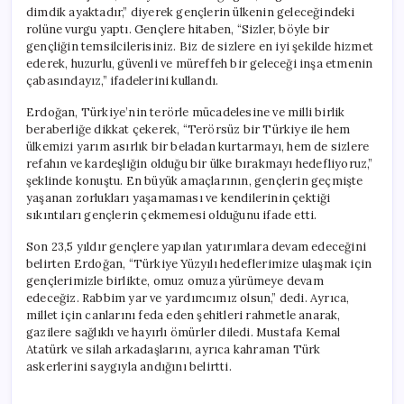
dimdik ayaktadır,” diyerek gençlerin ülkenin geleceğindeki
rolüne vurgu yaptı. Gençlere hitaben, “Sizler, böyle bir
gençliğin temsilcilerisiniz. Biz de sizlere en iyi şekilde hizmet
ederek, huzurlu, güvenli ve müreffeh bir geleceği inşa etmenin
çabasındayız,” ifadelerini kullandı.
Erdoğan, Türkiye’nin terörle mücadelesine ve milli birlik
beraberliğe dikkat çekerek, “Terörsüz bir Türkiye ile hem
ülkemizi yarım asırlık bir beladan kurtarmayı, hem de sizlere
refahın ve kardeşliğin olduğu bir ülke bırakmayı hedefliyoruz,”
şeklinde konuştu. En büyük amaçlarının, gençlerin geçmişte
yaşanan zorlukları yaşamaması ve kendilerinin çektiği
sıkıntıları gençlerin çekmemesi olduğunu ifade etti.
Son 23,5 yıldır gençlere yapılan yatırımlara devam edeceğini
belirten Erdoğan, “Türkiye Yüzyılı hedeflerimize ulaşmak için
gençlerimizle birlikte, omuz omuza yürümeye devam
edeceğiz. Rabbim yar ve yardımcımız olsun,” dedi. Ayrıca,
millet için canlarını feda eden şehitleri rahmetle anarak,
gazilere sağlıklı ve hayırlı ömürler diledi. Mustafa Kemal
Atatürk ve silah arkadaşlarını, ayrıca kahraman Türk
askerlerini saygıyla andığını belirtti.