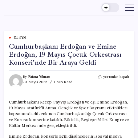
Skip
to
content
EĞITIM
Cumhurbaşkanı Erdoğan ve Emine
Erdoğan, 19 Mayıs Çocuk Orkestrası
Konseri’nde Bir Araya Geldi
Cumhurbaşkanı
By
Fatma Yılmaz
yorumlar kapalı
Erdoğan
20 Mayıs 2026
1 Min Read
ve
Emine
Erdoğan,
Cumhurbaşkanı Recep Tayyip Erdoğan ve eşi Emine Erdoğan,
19
19 Mayıs Atatürk’ü Anma, Gençlik ve Spor Bayramı etkinlikleri
Mayıs
Çocuk
kapsamında düzenlenen Cumhurbaşkanlığı Çocuk Orkestrası
Orkestrası
ve Korosu konserine katıldı. Etkinlik, Beştepe Millet Kongre ve
Konseri’nde
Kültür Merkezi’nde gerçekleştirildi.
Bir
Araya
Emine Erdoğan, konserle ilgili düşüncelerini sosyal medya