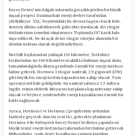
Kuzey Denizi’nin dalgalı sularında gerçekleştirilen bu büyük
inşaat projesi, Danimarkalı enerji devleri tarafından
yürütülüyor. ‘XXL’ boyutundaki bu devasa taşıyıcı kazık kule,
denizin dibine sabitlenerek gelecekte kurulacak dev rüzgar
türbinlerinin temelini oluşturuyor. Toplamda 197 kazık kule
inşa edilecek, bu da açık deniz rüzgar enerjisi alanında bir
dönüm noktası olarak değerlendiriliyor.
Norfolk kıyılarından yaklaşık 120 kilometre, Yorkshire
kıyılarından ise 160 kilometre uzaklıkta bulunan inşaat alanı,
tamamlandığında dünya genelinde önemli bir enerji merkezi
haline gelecek. Hornsea 3 rüzgar santrali, 2,9 gigawatt (GW)
gibi büyük bir enerji üretim kapasitesine sahip olacak. Tam
operasyonel hale geldiğinde, bu santral yalnızca 3,3 milyon
İngiliz evinin elektrik ihtiyacını karşılama kapasitesine sahip
olacak ve böylece yenilenebilir enerji kaynaklarına önemli bir
katkı sağlayacak.
Ayrıca, Hornsea 1 ve Hornsea 2 projelerinin ardından
faaliyete geçecek olan bu yeni faz, gelecekte planlanan
Hornsea 4 ile birleşerek Kuzey Denizi’ni dünya çapında en
büyük temiz enerji üretim havzalarından biri haline getirecek.
Mühendisler, zorlu deniz koşullarına rağmen kurulum