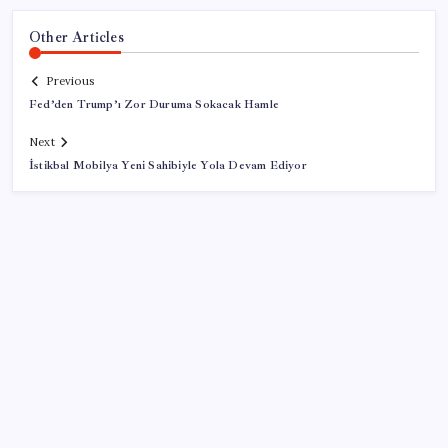
Other Articles
Previous
Fed’den Trump’ı Zor Duruma Sokacak Hamle
Next
İstikbal Mobilya Yeni Sahibiyle Yola Devam Ediyor
SON YAZILAR
Apple’dan Rekor: Premium Akıllı Telefon Pazarında