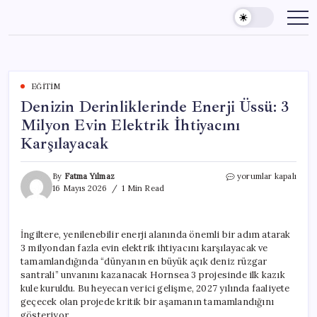
Skip
to
content
EĞITIM
Denizin Derinliklerinde Enerji Üssü: 3
Milyon Evin Elektrik İhtiyacını
Karşılayacak
Denizin
By
Fatma Yılmaz
yorumlar kapalı
Derinliklerinde
16 Mayıs 2026
1 Min Read
Enerji
Üssü:
3
İngiltere, yenilenebilir enerji alanında önemli bir adım atarak
Milyon
3 milyondan fazla evin elektrik ihtiyacını karşılayacak ve
Evin
Elektrik
tamamlandığında “dünyanın en büyük açık deniz rüzgar
İhtiyacını
santrali” unvanını kazanacak Hornsea 3 projesinde ilk kazık
Karşılayacak
kule kuruldu. Bu heyecan verici gelişme, 2027 yılında faaliyete
için
geçecek olan projede kritik bir aşamanın tamamlandığını
gösteriyor.