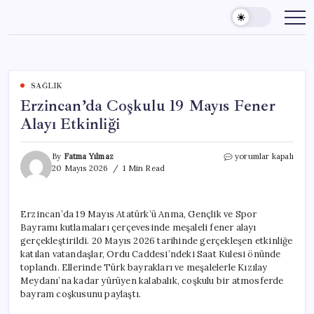
Skip
to
content
SAĞLIK
Erzincan’da Coşkulu 19 Mayıs Fener
Alayı Etkinliği
Erzincan’da
By
Fatma Yılmaz
yorumlar kapalı
Coşkulu
20 Mayıs 2026
1 Min Read
19
Mayıs
Fener
Erzincan’da 19 Mayıs Atatürk’ü Anma, Gençlik ve Spor
Alayı
Bayramı kutlamaları çerçevesinde meşaleli fener alayı
Etkinliği
için
gerçekleştirildi. 20 Mayıs 2026 tarihinde gerçekleşen etkinliğe
katılan vatandaşlar, Ordu Caddesi’ndeki Saat Kulesi önünde
toplandı. Ellerinde Türk bayrakları ve meşalelerle Kızılay
Meydanı’na kadar yürüyen kalabalık, coşkulu bir atmosferde
bayram coşkusunu paylaştı.