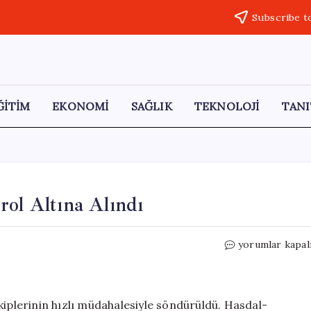
Subscribe t
ĞİTİM
EKONOMİ
SAĞLIK
TEKNOLOJİ
TANI
rol Altına Alındı
Eyüpsultan’da
yorumlar kapal
Tır
Yangını
Kontrol
Altına
kiplerinin hızlı müdahalesiyle söndürüldü. Hasdal-