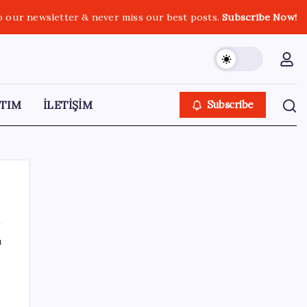
o our newsletter & never miss our best posts.
Subscribe Now!
TIM
İLETİŞİM
Subscribe
ı
SON YAZILAR
Brezilya, AB’den kanatlı eti ve bal için yeşil
ışık bekliyor