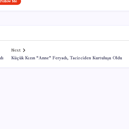
Follow Me
Next
dı
Küçük Kızın “Anne” Feryadı, Tacizciden Kurtuluşu Oldu
Office Lisans Satın Al