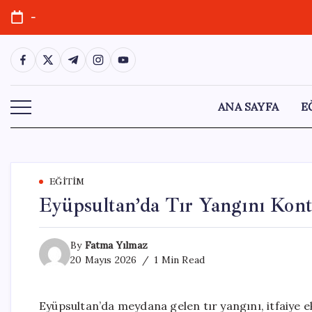
Skip
-
to
content
https://www.facebook.com/
https://twitter.com/
https://t.me/
https://www.instagram.com/
https://youtube.com/
ANA SAYFA
E
EĞITIM
Eyüpsultan’da Tır Yangını Kont
By
Fatma Yılmaz
20 Mayıs 2026
1 Min Read
Eyüpsultan’da meydana gelen tır yangını, itfaiye e