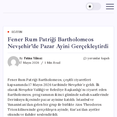
Skip
to
content
EĞITIM
Fener Rum Patriği Bartholomeos
Nevşehir’de Pazar Ayini Gerçekleştirdi
Fener
By
Fatma Yılmaz
yorumlar kapalı
Rum
17 Mayıs 2026
1 Min Read
Patriği
Bartholomeos
Nevşehir’de
Fener Rum Patriği Bartholomeos, çeşitli ziyaretleri
Pazar
kapsamında 17 Mayıs 2026 tarihinde Nevşehir’e geldi. İlk
Ayini
Gerçekleştirdi
olarak Nevşehir Valiliği ve Belediye Başkanlığı’nı ziyaret eden
için
Bartholomeos, programının ikinci gününde sabah saatlerinde
Derinkuyu ilçesinde pazar ayinine katıldı. İstanbul ve
Yunanistan’dan gelen bir grup ile birlikte Aios Theodoros
Trion kilisesinde gerçekleşen ayinde, Kur’an’dan ayetler
okundu ve ilahiler seslendirildi.