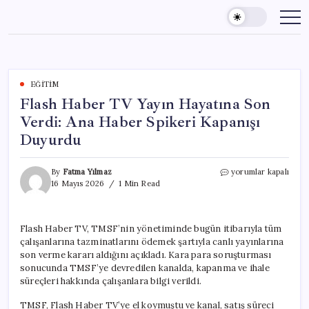
Skip
to
content
EĞITIM
Flash Haber TV Yayın Hayatına Son
Verdi: Ana Haber Spikeri Kapanışı
Duyurdu
Flash
By
Fatma Yılmaz
yorumlar kapalı
Haber
16 Mayıs 2026
1 Min Read
TV
Yayın
Hayatına
Flash Haber TV, TMSF’nin yönetiminde bugün itibarıyla tüm
Son
çalışanlarına tazminatlarını ödemek şartıyla canlı yayınlarına
Verdi:
Ana
son verme kararı aldığını açıkladı. Kara para soruşturması
Haber
sonucunda TMSF’ye devredilen kanalda, kapanma ve ihale
Spikeri
süreçleri hakkında çalışanlara bilgi verildi.
Kapanışı
Duyurdu
TMSF, Flash Haber TV’ye el koymuştu ve kanal, satış süreci