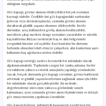
olduğunu vurguladı.
Göz kapağı, görme alanını etkileyebilen birçok sorunun
kaynağı olabilir. Özellikle üst göz kapağındaki sarkmalar
(pitozis veya dermatoşalazis), zamanla görme alanını
daraltarak günlük yaşamı olumsuz etkileyebilir. Bu tür
durumlar, araç kullanırken görüş alanını kısıtlayabilir,
merdiven çıkıp inerken denge sorunları yaratabilir ve sürekli
kaş kaldırma ihtiyacı nedeniyle baş ve alın bölgesinde
yorgunluk hissine yol açabilir. Bazı hastalar bu durumu
farkında olmadan telafi etmeye çalışırken, alın kaslarının aşırı
kullanımı baş ağrılarına neden olabilir.
Göz kapağı estetiği, sadece kozmetik bir müdahale olarak
algılanmamalıdır. Toplumda yaygın bir yanlış anlama, bu tür
cerrahilerin yalnızca estetik amaçlarla yapıldığı yönündedir.
Ancak, birçok durumda göz kapağı cerrahisi, görme kalitesini
artırmak ve günlük yaşam konforunu sağlamak amacıyla tıbbi
bir müdahale olarak gerçekleştirilir. Bu nedenle,
değerlendirme sürecinin yalnızca görünümle sınırlı
kalmaması, aynı zamanda görme alanı ölçümlerinin ve detaylı
göz muayenesinin yapılması önemlidir.
Göz kapağı bölgesi, milimetrik hassasiyet gerektiren bir