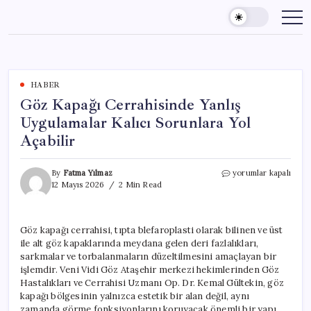
Skip
to
content
HABER
Göz Kapağı Cerrahisinde Yanlış
Uygulamalar Kalıcı Sorunlara Yol
Açabilir
Göz
By
Fatma Yılmaz
yorumlar kapalı
Kapağı
12 Mayıs 2026
2 Min Read
Cerrahisinde
Yanlış
Uygulamalar
Göz kapağı cerrahisi, tıpta blefaroplasti olarak bilinen ve üst
Kalıcı
ile alt göz kapaklarında meydana gelen deri fazlalıkları,
Sorunlara
Yol
sarkmalar ve torbalanmaların düzeltilmesini amaçlayan bir
Açabilir
işlemdir. Veni Vidi Göz Ataşehir merkezi hekimlerinden Göz
için
Hastalıkları ve Cerrahisi Uzmanı Op. Dr. Kemal Gültekin, göz
kapağı bölgesinin yalnızca estetik bir alan değil, aynı
zamanda görme fonksiyonlarını koruyacak önemli bir yapı