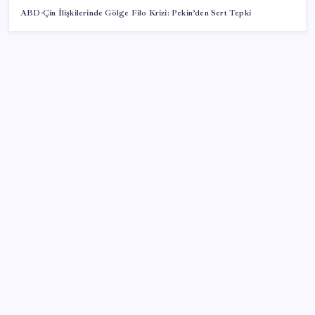
ABD-Çin İlişkilerinde Gölge Filo Krizi: Pekin’den Sert Tepki
SON YAZILAR
Türkiye, Suudi Arabistan ve Pakistan üçlü savunma
anlaşması imzaladı
Apple’dan Rekor: Premium Akıllı Telefon Pazarında
iPhone Hakimiyeti
Trump’tan Fed Başkanı Warsh’a: Faiz kararı
tamamen ona bağlı değil
Bakan Yumaklı Güvenli Elektronik Küpe İzleme