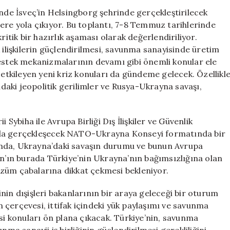
Öncesi
inde İsveç’in Helsingborg şehrinde gerçekleştirilecek
NATO
ere yola çıkıyor. Bu toplantı, 7-8 Temmuz tarihlerinde
Dışişleri
ik bir hazırlık aşaması olarak değerlendiriliyor.
Bakanları
 ilişkilerin güçlendirilmesi, savunma sanayisinde üretim
Toplantısı’na
destek mekanizmalarının devamı gibi önemli konular ele
Katılıyor
 etkileyen yeni kriz konuları da gündeme gelecek. Özellikl
için
aki jeopolitik gerilimler ve Rusya-Ukrayna savaşı,
 Sybiha ile Avrupa Birliği Dış İlişkiler ve Güvenlik
ımıyla gerçekleşecek NATO-Ukrayna Konseyi formatında bir
umda, Ukrayna’daki savaşın durumu ve bunun Avrupa
an’ın burada Türkiye’nin Ukrayna’nın bağımsızlığına olan
özüm çabalarına dikkat çekmesi bekleniyor.
nin dışişleri bakanlarının bir araya geleceği bir oturum
çerçevesi, ittifak içindeki yük paylaşımı ve savunma
 konuları ön plana çıkacak. Türkiye’nin, savunma