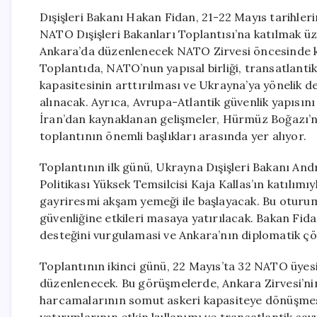
Dışişleri Bakanı Hakan Fidan, 21-22 Mayıs tarihler
NATO Dışişleri Bakanları Toplantısı’na katılmak üz
Ankara’da düzenlenecek NATO Zirvesi öncesinde krit
Toplantıda, NATO’nun yapısal birliği, transatlantik
kapasitesinin arttırılması ve Ukrayna’ya yönelik 
alınacak. Ayrıca, Avrupa-Atlantik güvenlik yapısını
İran’dan kaynaklanan gelişmeler, Hürmüz Boğazı’nd
toplantının önemli başlıkları arasında yer alıyor.
Toplantının ilk günü, Ukrayna Dışişleri Bakanı Andrii
Politikası Yüksek Temsilcisi Kaja Kallas’ın katıl
gayriresmi akşam yemeği ile başlayacak. Bu otur
güvenliğine etkileri masaya yatırılacak. Bakan Fid
desteğini vurgulamasi ve Ankara’nın diplomatik ç
Toplantının ikinci günü, 22 Mayıs’ta 32 NATO üyesi
düzenlenecek. Bu görüşmelerde, Ankara Zirvesi’nin 
harcamalarının somut askeri kapasiteye dönüşmesi