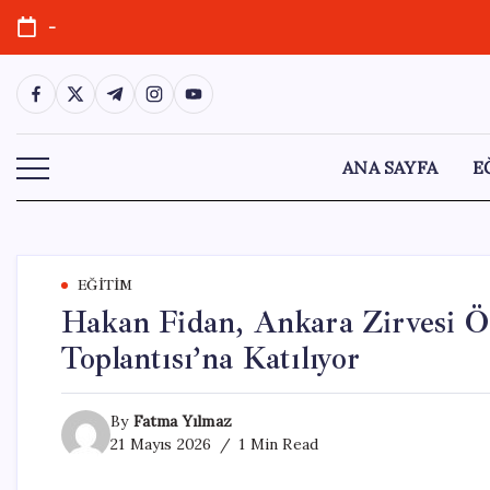
Skip
-
to
content
https://www.facebook.com/
https://twitter.com/
https://t.me/
https://www.instagram.com/
https://youtube.com/
ANA SAYFA
E
EĞITIM
Hakan Fidan, Ankara Zirvesi Ö
Toplantısı’na Katılıyor
By
Fatma Yılmaz
21 Mayıs 2026
1 Min Read