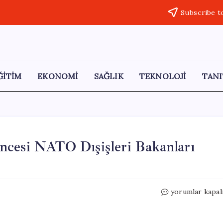
Subscribe t
ĞİTİM
EKONOMİ
SAĞLIK
TEKNOLOJİ
TANI
ncesi NATO Dışişleri Bakanları
Hakan
yorumlar kapal
Fidan,
Ankara
Zirvesi