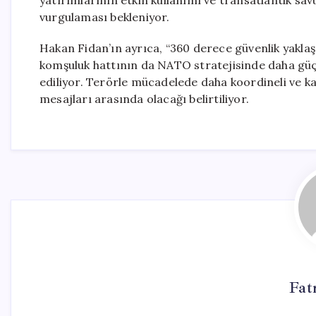
yatırımlarının etkin kullanımı ve transatlantik savu
vurgulaması bekleniyor.
Hakan Fidan’ın ayrıca, “360 derece güvenlik yakl
komşuluk hattının da NATO stratejisinde daha güçlü
ediliyor. Terörle mücadelede daha koordineli ve ka
mesajları arasında olacağı belirtiliyor.
Fat