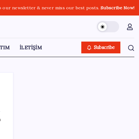
o our newsletter & never miss our best posts.
Subscribe Now!
TIM
İLETİŞİM
Subscribe
SON YAZILAR
ı
ABD, İran-Umman anlaşması sonrası
ablukayı kaldıracak