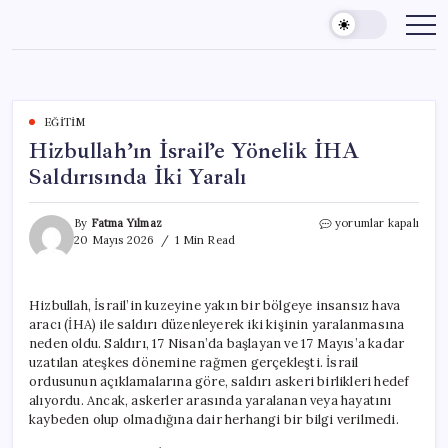
Skip
to
content
EĞITIM
Hizbullah’ın İsrail’e Yönelik İHA
Saldırısında İki Yaralı
Hizbullah’ın
By
Fatma Yılmaz
yorumlar kapalı
İsrail’e
20 Mayıs 2026
1 Min Read
Yönelik
İHA
Saldırısında
Hizbullah, İsrail’in kuzeyine yakın bir bölgeye insansız hava
İki
aracı (İHA) ile saldırı düzenleyerek iki kişinin yaralanmasına
Yaralı
için
neden oldu. Saldırı, 17 Nisan’da başlayan ve 17 Mayıs’a kadar
uzatılan ateşkes dönemine rağmen gerçekleşti. İsrail
ordusunun açıklamalarına göre, saldırı askeri birlikleri hedef
alıyordu. Ancak, askerler arasında yaralanan veya hayatını
kaybeden olup olmadığına dair herhangi bir bilgi verilmedi.