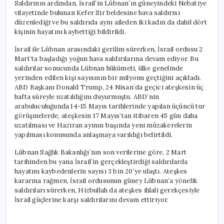
Saldırının ardından, İsrail’in Lübnan’ın güneyindeki Nebatiye
vilayetinde bulunan Kefer Sir beldesine hava saldırısı
düzenlediği ve bu saldırıda aynı aileden iki kadın da dahil dört
kişinin hayatını kaybettiği bildirildi.
İsrail ile Lübnan arasındaki gerilim sürerken, İsrail ordusu 2
Mart’ta başladığı yoğun hava saldırılarına devam ediyor. Bu
saldırılar sonucunda Lübnan hükümeti, ülke genelinde
yerinden edilen kişi sayısının bir milyonu geçtiğini açıkladı.
ABD Başkanı Donald Trump, 24 Nisan’da geçici ateşkesin üç
hafta süreyle uzatıldığını duyurmuştu. ABD’nin
arabuluculuğunda 14-15 Mayıs tarihlerinde yapılan üçüncü tur
görüşmelerde, ateşkesin 17 Mayıs’tan itibaren 45 gün daha
uzatılması ve Haziran ayının başında yeni müzakerelerin
yapılması konusunda anlaşmaya varıldığı belirtildi.
Lübnan Sağlık Bakanlığı’nın son verilerine göre, 2 Mart
tarihinden bu yana İsrail’in gerçekleştirdiği saldırılarda
hayatını kaybedenlerin sayısı 3 bin 20’ye ulaştı. Ateşkes
kararına rağmen, İsrail ordusunun güney Lübnan’a yönelik
saldırıları sürerken, Hizbullah da ateşkes ihlali gerekçesiyle
İsrail güçlerine karşı saldırılarını devam ettiriyor.