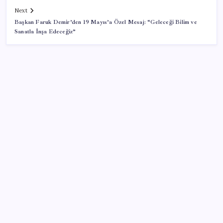
Next
Başkan Faruk Demir’den 19 Mayıs’a Özel Mesaj: “Geleceği Bilim ve
Sanatla İnşa Edeceğiz”
SON YAZILAR
Brezilya, AB’den kanatlı eti ve bal için yeşil ışık
bekliyor
Reddit’te Karma Devri Kapanıyor mu?
AMD, RDNA 5 Ekran Kartları İçin Linux Sürücülerini
Hazırlamaya Başladı