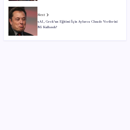
Next
xAI, Grok’un Eğitimi İçin Aylarca Claude Verilerini
Mi Kullandı?
SON YAZILAR
Brezilya, AB’den kanatlı eti ve bal için yeşil ışık
bekliyor
Reddit’te Karma Devri Kapanıyor mu?