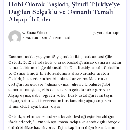
Hobi Olarak Başladı, Şimdi Türkiye’ye
Dağılan Selçuklu ve Osmanlı Temalı
Ahşap Ürünler
Hobi
By
Fatma Yılmaz
yorumlar kapalı
Olarak
13 Haziran 2026
1 Min Read
Başladı,
Şimdi
Türkiye’ye
Kastamonu’da yaşayan 45 yaşındaki iki çocuk annesi Çile
Dağılan
Öztürk, 2012 yılında hobi olarak başladığı ahşap oyma sanatını
Selçuklu
ve
zamanla bir mesleğe dönüştürdü. Kendi atölyesinde, Selçuklu
Osmanlı
ve Osmanlı motifleriyle süslenmiş ahşap ürünler üreten
Temalı
Öztürk, bu eserlerin her birinin sabır ve emekle ortaya
Ahşap
çıktığını vurguluyor. “Ahşap oyma, ruhun elle buluştuğu bir
Ürünler
sanattır. Bu işlem, el becerisi ve en çok da sabır gerektir.
için
Ahşap oyma, sabrı öğretir ve her kesik ustalığın izini taşır.
Ahşap, sabır ve el becerisinin bir dansıdır; ağaçtan gelen
ilham, elde hayat bulur” diyor.
Öztürk, üretim sürecinde en büyük desteği eşinden aldığını
ifade ederek, “Oymalı kapı, masa, sehpa ve sandık gibi birçok
ürünü birlikte hazırlıyoruz. Eşim kapıların diğer kısımlarını