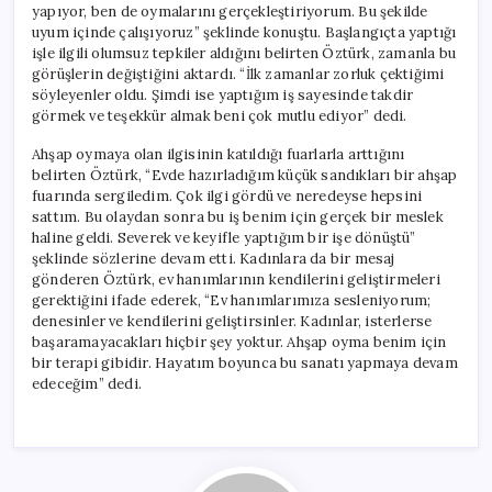
yapıyor, ben de oymalarını gerçekleştiriyorum. Bu şekilde
uyum içinde çalışıyoruz” şeklinde konuştu. Başlangıçta yaptığı
işle ilgili olumsuz tepkiler aldığını belirten Öztürk, zamanla bu
görüşlerin değiştiğini aktardı. “İlk zamanlar zorluk çektiğimi
söyleyenler oldu. Şimdi ise yaptığım iş sayesinde takdir
görmek ve teşekkür almak beni çok mutlu ediyor” dedi.
Ahşap oymaya olan ilgisinin katıldığı fuarlarla arttığını
belirten Öztürk, “Evde hazırladığım küçük sandıkları bir ahşap
fuarında sergiledim. Çok ilgi gördü ve neredeyse hepsini
sattım. Bu olaydan sonra bu iş benim için gerçek bir meslek
haline geldi. Severek ve keyifle yaptığım bir işe dönüştü”
şeklinde sözlerine devam etti. Kadınlara da bir mesaj
gönderen Öztürk, ev hanımlarının kendilerini geliştirmeleri
gerektiğini ifade ederek, “Ev hanımlarımıza sesleniyorum;
denesinler ve kendilerini geliştirsinler. Kadınlar, isterlerse
başaramayacakları hiçbir şey yoktur. Ahşap oyma benim için
bir terapi gibidir. Hayatım boyunca bu sanatı yapmaya devam
edeceğim” dedi.