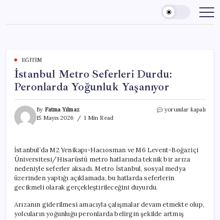
Skip
to
content
EĞITIM
İstanbul Metro Seferleri Durdu:
Peronlarda Yoğunluk Yaşanıyor
İstanbul
By
Fatma Yılmaz
yorumlar kapalı
Metro
15 Mayıs 2026
1 Min Read
Seferleri
Durdu:
Peronlarda
İstanbul’da M2 Yenikapı-Hacıosman ve M6 Levent-Boğaziçi
Yoğunluk
Üniversitesi/Hisarüstü metro hatlarında teknik bir arıza
Yaşanıyor
için
nedeniyle seferler aksadı. Metro İstanbul, sosyal medya
üzerinden yaptığı açıklamada, bu hatlarda seferlerin
gecikmeli olarak gerçekleştirileceğini duyurdu.
Arızanın giderilmesi amacıyla çalışmalar devam etmekte olup,
yolcuların yoğunluğu peronlarda belirgin şekilde artmış