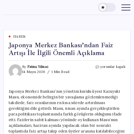
Skip
to
content
HABER
Japonya Merkez Bankası’ndan Faiz
Artışı İle İlgili Önemli Açıklama
Japonya
By
Fatma Yılmaz
yorumlar kapalı
Merkez
14 Mayıs 2026
1 Min Read
Bankası’ndan
Faiz
Artışı
Japonya Merkez Bankası’nın yönetim kurulu üyesi Kazuyuki
İle
Masu, ekonomide belirgin bir yavaşlama gözlemlenmediği
İlgili
Önemli
takdirde, faiz oranlarının en kısa sürede artırılması
Açıklama
gerektiğini dile getirdi. Masu, nisan ayında gerçekleştirilen
için
para politikası toplantısında farklı görüşlerin olduğunu ifade
etti. Faizlerin sabit kalması yönünde oy kullanan Masu’nun
açıklamaları, haziran ayında yapılacak olan bir sonraki
toplantıda faiz artışı talep eden üyeler arasına katılabileceğini