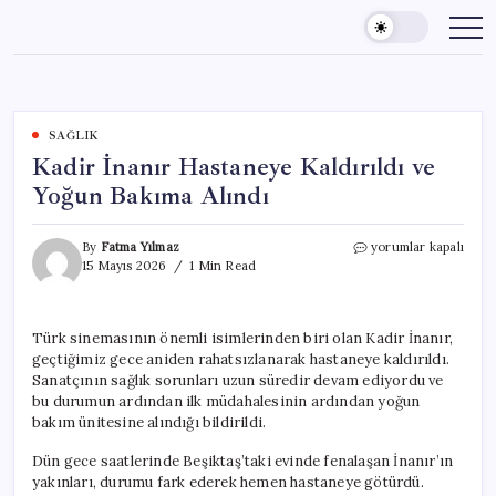
Skip
to
content
SAĞLIK
Kadir İnanır Hastaneye Kaldırıldı ve
Yoğun Bakıma Alındı
Kadir
By
Fatma Yılmaz
yorumlar kapalı
İnanır
15 Mayıs 2026
1 Min Read
Hastaneye
Kaldırıldı
ve
Türk sinemasının önemli isimlerinden biri olan Kadir İnanır,
Yoğun
geçtiğimiz gece aniden rahatsızlanarak hastaneye kaldırıldı.
Bakıma
Alındı
Sanatçının sağlık sorunları uzun süredir devam ediyordu ve
için
bu durumun ardından ilk müdahalesinin ardından yoğun
bakım ünitesine alındığı bildirildi.
Dün gece saatlerinde Beşiktaş’taki evinde fenalaşan İnanır’ın
yakınları, durumu fark ederek hemen hastaneye götürdü.