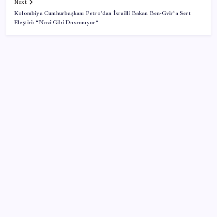
Next
Kolombiya Cumhurbaşkanı Petro’dan İsrailli Bakan Ben-Gvir’a Sert
Eleştiri: “Nazi Gibi Davranıyor”
SON YAZILAR
AMD, RDNA 5 Ekran Kartları İçin Linux Sürücülerini
Hazırlamaya Başladı
Japonya ve Meksika enerji alanındaki işbirliğini
güçlendirecek
Bitcoin için ezber bozan tahmin: Yeni hedef belli
oldu