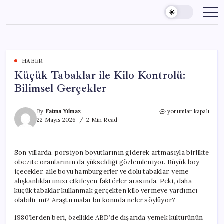
Skip
to
content
HABER
Küçük Tabaklar ile Kilo Kontrolü:
Bilimsel Gerçekler
Küçük
By
Fatma Yılmaz
yorumlar kapalı
Tabaklar
22 Mayıs 2026
2 Min Read
ile
Kilo
Kontrolü:
Son yıllarda, porsiyon boyutlarının giderek artmasıyla birlikte
Bilimsel
obezite oranlarının da yükseldiği gözlemleniyor. Büyük boy
Gerçekler
için
içecekler, aile boyu hamburgerler ve dolu tabaklar, yeme
alışkanlıklarımızı etkileyen faktörler arasında. Peki, daha
küçük tabaklar kullanmak gerçekten kilo vermeye yardımcı
olabilir mi? Araştırmalar bu konuda neler söylüyor?
1980’lerden beri, özellikle ABD’de dışarıda yemek kültürünün