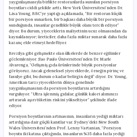
yaygınlaşmasıyla birlikte restoranlarda sunulan porsiyon
boyutları ciddi şekilde arttı. New York Üniversitesi’nden Dr.
Lisa Young, BBC’ye yaptığı açıklamada, “Bir restoran küçük
bir porsiyon sunarken, bir başkası daha büyük bir porsiyon
sunduğunda, insanlar genellikle büyük olanı tercih ediyor”
diyor. Bu durum, yiyeceklerin maliyetinin ucuz olmasından da
kaynaklanıyor; üreticiler, daha fazla miktar sunarak daha fazla
kazanç elde etmeyi hedefliyor.
Brezilya gibi gelişmekte olan ülkelerde de benzer eğilimler
gözlemleniyor. Sao Paulo Üniversitesi’nden Dr. Marle
Alvarenga, “Gelişmiş gıda ürünlerinde büyük porsiyonlar
görüyoruz. Ancak geleneksel yiyeceklerde, örneğin pirinç ve
fasulye gibi, bu durum o kadar belirgin değil” diyor. Dr. Young,
Amerikan tarzı yiyeceklerin dünya genelinde
yaygınlaşmasının da porsiyon boyutlarını artırdığını
vurguluyor. “Ultra işlenmiş gıdalar, günlük kalori alımınızı
artırarak aşırı tüketim riskini yükseltiyor” şeklinde ifade
ediyor.
Porsiyon boyutlarının artmasının, insanların yediği miktarı
artırdığına dair güçlü kanıtlar var. Sydney’deki New South
Wales Üniversitesi’nden Prof. Lenny Vartanian, “Porsiyon
boyutu iki katına çıktığında, insanların %35 daha fazla yediği