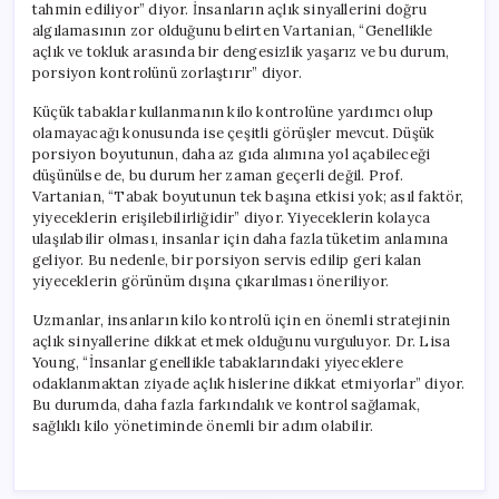
tahmin ediliyor” diyor. İnsanların açlık sinyallerini doğru
algılamasının zor olduğunu belirten Vartanian, “Genellikle
açlık ve tokluk arasında bir dengesizlik yaşarız ve bu durum,
porsiyon kontrolünü zorlaştırır” diyor.
Küçük tabaklar kullanmanın kilo kontrolüne yardımcı olup
olamayacağı konusunda ise çeşitli görüşler mevcut. Düşük
porsiyon boyutunun, daha az gıda alımına yol açabileceği
düşünülse de, bu durum her zaman geçerli değil. Prof.
Vartanian, “Tabak boyutunun tek başına etkisi yok; asıl faktör,
yiyeceklerin erişilebilirliğidir” diyor. Yiyeceklerin kolayca
ulaşılabilir olması, insanlar için daha fazla tüketim anlamına
geliyor. Bu nedenle, bir porsiyon servis edilip geri kalan
yiyeceklerin görünüm dışına çıkarılması öneriliyor.
Uzmanlar, insanların kilo kontrolü için en önemli stratejinin
açlık sinyallerine dikkat etmek olduğunu vurguluyor. Dr. Lisa
Young, “İnsanlar genellikle tabaklarındaki yiyeceklere
odaklanmaktan ziyade açlık hislerine dikkat etmiyorlar” diyor.
Bu durumda, daha fazla farkındalık ve kontrol sağlamak,
sağlıklı kilo yönetiminde önemli bir adım olabilir.