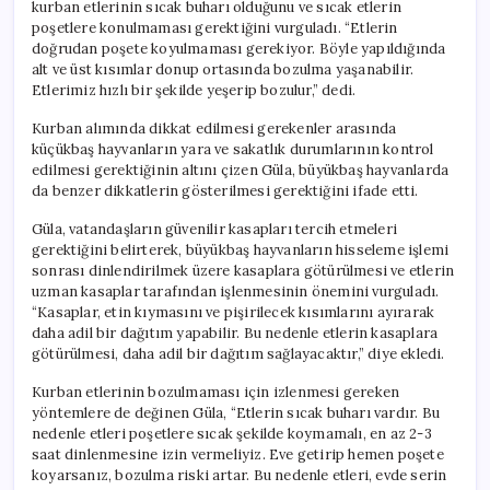
kurban etlerinin sıcak buharı olduğunu ve sıcak etlerin
poşetlere konulmaması gerektiğini vurguladı. “Etlerin
doğrudan poşete koyulmaması gerekiyor. Böyle yapıldığında
alt ve üst kısımlar donup ortasında bozulma yaşanabilir.
Etlerimiz hızlı bir şekilde yeşerip bozulur,” dedi.
Kurban alımında dikkat edilmesi gerekenler arasında
küçükbaş hayvanların yara ve sakatlık durumlarının kontrol
edilmesi gerektiğinin altını çizen Güla, büyükbaş hayvanlarda
da benzer dikkatlerin gösterilmesi gerektiğini ifade etti.
Güla, vatandaşların güvenilir kasapları tercih etmeleri
gerektiğini belirterek, büyükbaş hayvanların hisseleme işlemi
sonrası dinlendirilmek üzere kasaplara götürülmesi ve etlerin
uzman kasaplar tarafından işlenmesinin önemini vurguladı.
“Kasaplar, etin kıymasını ve pişirilecek kısımlarını ayırarak
daha adil bir dağıtım yapabilir. Bu nedenle etlerin kasaplara
götürülmesi, daha adil bir dağıtım sağlayacaktır,” diye ekledi.
Kurban etlerinin bozulmaması için izlenmesi gereken
yöntemlere de değinen Güla, “Etlerin sıcak buharı vardır. Bu
nedenle etleri poşetlere sıcak şekilde koymamalı, en az 2-3
saat dinlenmesine izin vermeliyiz. Eve getirip hemen poşete
koyarsanız, bozulma riski artar. Bu nedenle etleri, evde serin