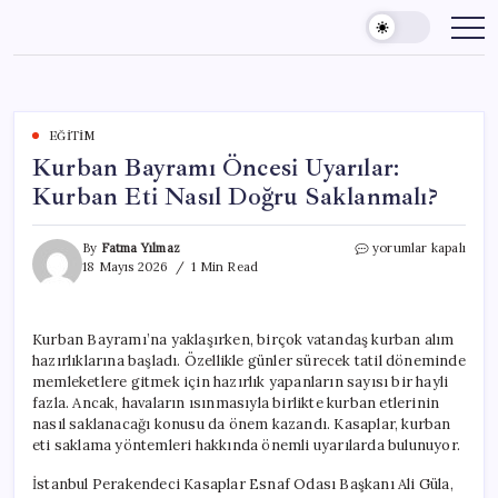
Skip
to
content
EĞITIM
Kurban Bayramı Öncesi Uyarılar:
Kurban Eti Nasıl Doğru Saklanmalı?
Kurban
By
Fatma Yılmaz
yorumlar kapalı
Bayramı
18 Mayıs 2026
1 Min Read
Öncesi
Uyarılar:
Kurban
Kurban Bayramı’na yaklaşırken, birçok vatandaş kurban alım
Eti
hazırlıklarına başladı. Özellikle günler sürecek tatil döneminde
Nasıl
Doğru
memleketlere gitmek için hazırlık yapanların sayısı bir hayli
Saklanmalı?
fazla. Ancak, havaların ısınmasıyla birlikte kurban etlerinin
için
nasıl saklanacağı konusu da önem kazandı. Kasaplar, kurban
eti saklama yöntemleri hakkında önemli uyarılarda bulunuyor.
İstanbul Perakendeci Kasaplar Esnaf Odası Başkanı Ali Güla,