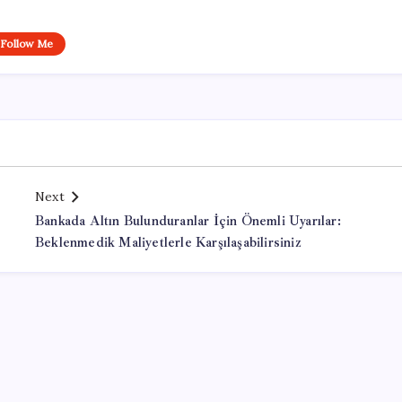
Follow Me
Next
Bankada Altın Bulunduranlar İçin Önemli Uyarılar:
Beklenmedik Maliyetlerle Karşılaşabilirsiniz
Office Lisans Satın Al