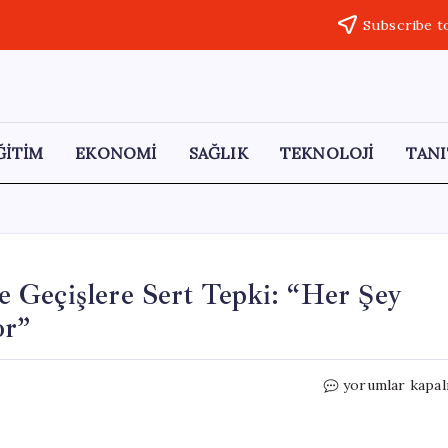
Subscribe t
ĞİTİM
EKONOMİ
SAĞLIK
TEKNOLOJİ
TANI
 Geçişlere Sert Tepki: “Her Şey
or”
Mahmut
yorumlar kapal
Arıkan’dan
AK
Parti’ye