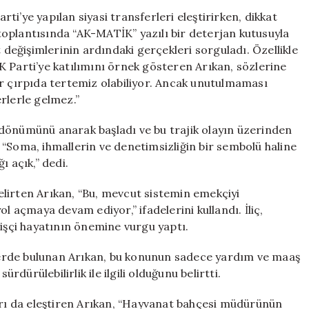
Geçişlere
i’ye yapılan siyasi transferleri eleştirirken, dikkat
Sert
p toplantısında “AK-MATİK” yazılı bir deterjan kutusuyla
Tepki:
eğişimlerinin ardındaki gerçekleri sorguladı. Özellikle
“Her
K Parti’ye katılımını örnek gösteren Arıkan, sözlerine
Şey
 bir çırpıda tertemiz olabiliyor. Ancak unutulmaması
‘AK-
rlerle gelmez.”
MATİK’
ile
dönümünü anarak başladı ve bu trajik olayın üzerinden
Tertemiz
Oluyor”
ı. “Soma, ihmallerin ve denetimsizliğin bir sembolü haline
için
ı açık,” dedi.
lirten Arıkan, “Bu, mevcut sistemin emekçiyi
l açmaya devam ediyor,” ifadelerini kullandı. İliç,
 işçi hayatının önemine vurgu yaptı.
erde bulunan Arıkan, bu konunun sadece yardım ve maaş
rdürülebilirlik ile ilgili olduğunu belirtti.
ı da eleştiren Arıkan, “Hayvanat bahçesi müdürünün