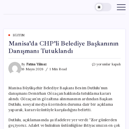
Skip
to
content
EĞITIM
Manisa’da CHP’li Belediye Başkanının
Danışmanı Tutuklandı
Manisa’da
By
Fatma Yılmaz
yorumlar kapalı
CHP’li
16 Mayıs 2026
1 Min Read
Belediye
Başkanının
Danışmanı
Manisa Büyükşehir Belediye Başkanı Besim Dutlulu’nun
Tutuklandı
danışmanı Demirhan Gözaçan hakkında tutuklama kararı
için
alındı. Gözaçan’ın gözaltına alınmasının ardından Başkan
Dutlulu, sosyal medya üzerinden duruma dair bir açıklama
yaparak, kararı üzüntüyle karşıladığını belirtti.
Dutlulu, açıklamasında şu ifadelere yer verdi: “Zor günlerden
geçiyoruz. Adalet ve hukukun üstünlüğüne ihtiyacımızın en çok