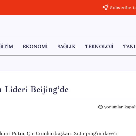
Subscribe t
ĞİTİM
EKONOMİ
SAĞLIK
TEKNOLOJİ
TANI
n Lideri Beijing’de
Putin’in
yorumlar kapal
Çin
Ziyareti:
Rusya’nın
Lideri
imir Putin, Çin Cumhurbaşkanı Xi Jinping’in daveti