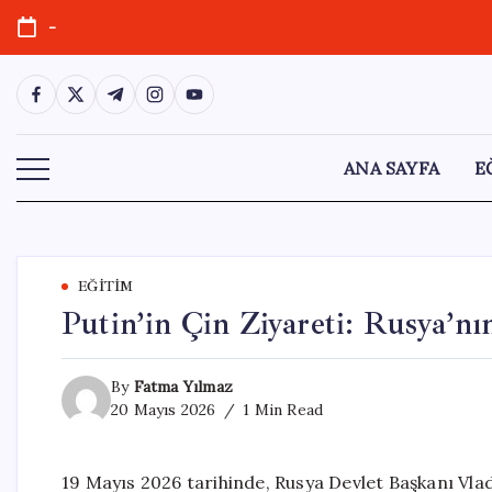
Skip
-
to
content
https://www.facebook.com/
https://twitter.com/
https://t.me/
https://www.instagram.com/
https://youtube.com/
ANA SAYFA
E
EĞITIM
Putin’in Çin Ziyareti: Rusya’nı
By
Fatma Yılmaz
20 Mayıs 2026
1 Min Read
19 Mayıs 2026 tarihinde, Rusya Devlet Başkanı Vlad