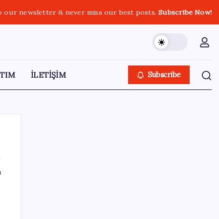
o our newsletter & never miss our best posts.
Subscribe Now!
TIM
İLETİŞİM
Subscribe
ı
SON YAZILAR
ABD, İran-Umman anlaşması sonrası
ablukayı kaldıracak