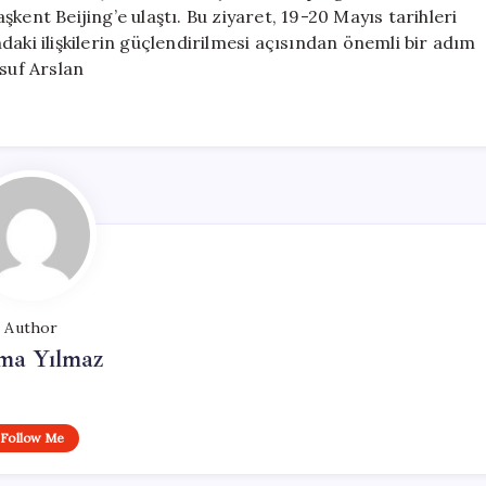
Beijing’de
kent Beijing’e ulaştı. Bu ziyaret, 19-20 Mayıs tarihleri
için
ındaki ilişkilerin güçlendirilmesi açısından önemli bir adım
usuf Arslan
Author
ma Yılmaz
Follow Me