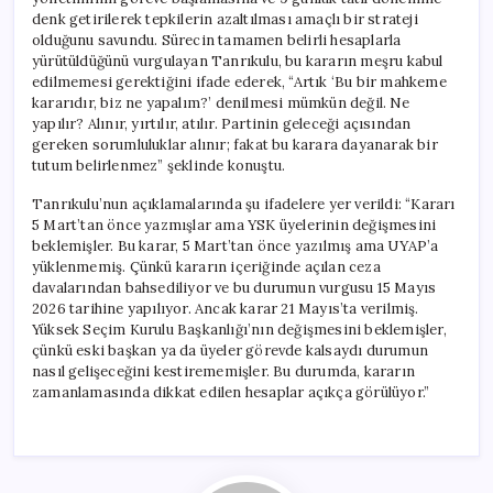
denk getirilerek tepkilerin azaltılması amaçlı bir strateji
olduğunu savundu. Sürecin tamamen belirli hesaplarla
yürütüldüğünü vurgulayan Tanrıkulu, bu kararın meşru kabul
edilmemesi gerektiğini ifade ederek, “Artık ‘Bu bir mahkeme
kararıdır, biz ne yapalım?’ denilmesi mümkün değil. Ne
yapılır? Alınır, yırtılır, atılır. Partinin geleceği açısından
gereken sorumluluklar alınır; fakat bu karara dayanarak bir
tutum belirlenmez” şeklinde konuştu.
Tanrıkulu’nun açıklamalarında şu ifadelere yer verildi: “Kararı
5 Mart’tan önce yazmışlar ama YSK üyelerinin değişmesini
beklemişler. Bu karar, 5 Mart’tan önce yazılmış ama UYAP’a
yüklenmemiş. Çünkü kararın içeriğinde açılan ceza
davalarından bahsediliyor ve bu durumun vurgusu 15 Mayıs
2026 tarihine yapılıyor. Ancak karar 21 Mayıs’ta verilmiş.
Yüksek Seçim Kurulu Başkanlığı’nın değişmesini beklemişler,
çünkü eski başkan ya da üyeler görevde kalsaydı durumun
nasıl gelişeceğini kestirememişler. Bu durumda, kararın
zamanlamasında dikkat edilen hesaplar açıkça görülüyor.”