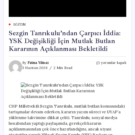
EĞITIM
Sezgin Tanrıkulu’ndan Çarpıcı İddia:
YSK Değişikliği İçin Mutlak Butlan
Kararının Açıklanması Bekletildi
Sezgin
By
Fatma Yılmaz
yorumlar kapalı
Tanrıkulu’ndan
3 Haziran 2026
2 Min Read
Çarpıcı
İddia:
YSK
Değişikliği
İçin
Mutlak
Butlan
CHP Milletvekili Sezgin Tanrıkulu, mutlak butlan konusundaki
Kararının
tartışmalar devam ederken, kararın yazım süreci ve UYAP’a
Açıklanması
yüklenme takvimine dikkat çekti. Tanrıkulu, sosyal medya
Bekletildi
hesabından yaptığı paylaşımda, gerekçeli kararın
için
açıklanmasından çok önce hazırlandığını, ancak siyasi
stratejiler gereği Yüksek Seçim Kurulu (YSK) Başkanı ve