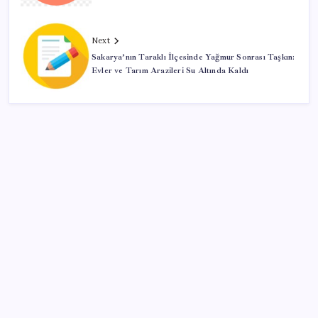
Next
Sakarya’nın Taraklı İlçesinde Yağmur Sonrası Taşkın:
Evler ve Tarım Arazileri Su Altında Kaldı
SON YAZILAR
AMD, RDNA 5 Ekran Kartları İçin Linux Sürücülerini
Hazırlamaya Başladı
Japonya ve Meksika enerji alanındaki işbirliğini