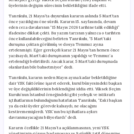
üyelerinin değişim sürecinin bekletildiğini ifade etti.
Tanrıkulu, 21 Mayıs’ta duyurulan kararın aslında 5 Mart’tan
önce yazıldığını öne sürdü. Kararın 15. sayfasında, devam
eden ceza davalarının “15 Mayıs 2026 tarihine talik edildiği”
ifadesine dikkat çekti. Bu yazım tarzının yalnızca o tarihten
önce kullanılabileceğini belirten Tanrıkulu, “5 Mart’taki
duruşma çoktan görülmüş ve dosya Temmuz ayına
ertelenmişti. Eğer gerekçeli karar 21 Mayıs’tan hemen önce
yazılsaydı, Mart’taki duruşmanın yapıldığı ve Temmuz’a
ertelendiği belirtilirdi. Ancak karar, 5 Mart’taki duruşmada
olanlardan bile bahsetmiyor” dedi.
Tanrıkulu, kararın neden Mayıs ayına kadar bekletildiğine
dair YSK faktörüne işaret ederek, kurul bünyesindeki başkan
ve üye değişikliklerinin beklendiğini iddia etti. Yüksek Seçim
Kurulu’nun İstanbul örneğindeki gibi yerleşik ve istikrarlı
içtihatlarının bulunduğunu hatırlatan Tanrıkulu, “Eski başkan
ya da eski üyeler görevde kalsaydı, ne olacağını
kestirememişlerdi. YSK’nın bu içtihatlara aykırı
davranmayacağını biliyorlardı” dedi.
Kararın özellikle 21 Mayıs’ta açıklanmasının, yeni YSK
yönetiminin göreve başlamasına ve 9 günlük tatil dönemine