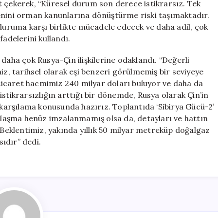
kat çekerek, “Küresel durum son derece istikrarsız. Tek
enini orman kanunlarına dönüştürme riski taşımaktadır.
 duruma karşı birlikte mücadele edecek ve daha adil, çok
fadelerini kullandı.
daha çok Rusya-Çin ilişkilerine odaklandı. “Değerli
rimiz, tarihsel olarak eşi benzeri görülmemiş bir seviyeye
i ticaret hacmimiz 240 milyar doları buluyor ve daha da
stikrarsızlığın arttığı bir dönemde, Rusya olarak Çin’in
ı karşılama konusunda hazırız. Toplantıda ‘Sibirya Gücü-2’
anlaşma henüz imzalanmamış olsa da, detayları ve hattın
. Beklentimiz, yakında yıllık 50 milyar metreküp doğalgaz
ıdır” dedi.