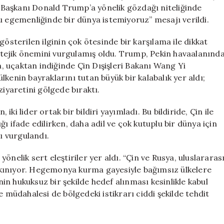
Mesaj:
BD Başkanı Donald Trump’a yönelik gözdağı niteliğinde
“Orman
u egemenliğinde bir dünya istemiyoruz” mesajı verildi.
Kanunu
İstemiyoruz”
gösterilen ilginin çok ötesinde bir karşılama ile dikkat
için
tratejik önemini vurgulamış oldu. Trump, Pekin havaalanınd
in, uçaktan indiğinde Çin Dışişleri Bakanı Wang Yi
 ülkenin bayraklarını tutan büyük bir kalabalık yer aldı;
yaretini gölgede bıraktı.
i lider ortak bir bildiri yayımladı. Bu bildiride, Çin ile
ığı ifade edilirken, daha adil ve çok kutuplu bir dünya için
ğı vurgulandı.
nelik sert eleştiriler yer aldı. “Çin ve Rusya, uluslararas
rı kınıyor. Hegemonya kurma gayesiyle bağımsız ülkelere
inin hukuksuz bir şekilde hedef alınması kesinlikle kabul
e müdahalesi de bölgedeki istikrarı ciddi şekilde tehdit