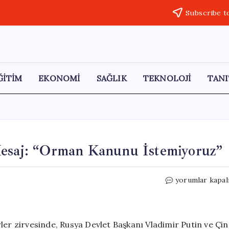
Subscribe t
ĞİTİM
EKONOMİ
SAĞLIK
TEKNOLOJİ
TANI
Mesaj: “Orman Kanunu İstemiyoruz”
Şi
yorumlar kapal
ve
Putin’den
Trump’a
Sert
ler zirvesinde, Rusya Devlet Başkanı Vladimir Putin ve Çin