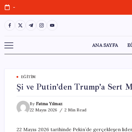
Skip
-
to
content
https://www.facebook.com/
https://twitter.com/
https://t.me/
https://www.instagram.com/
https://youtube.com/
ANA SAYFA
E
EĞITIM
Şi ve Putin’den Trump’a Sert 
By
Fatma Yılmaz
22 Mayıs 2026
2 Min Read
22 Mayıs 2026 tarihinde Pekin’de gerçekleşen lider