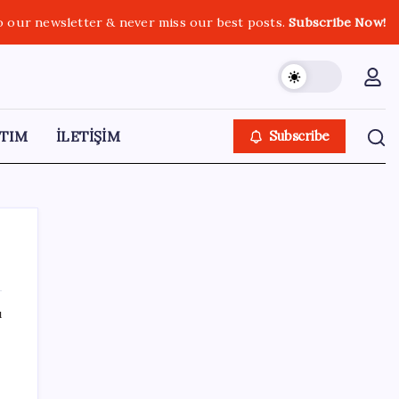
o our newsletter & never miss our best posts.
Subscribe Now!
TIM
İLETİŞİM
Subscribe
ı
SON YAZILAR
Brezilya, AB’den kanatlı eti ve bal için yeşil
ışık bekliyor