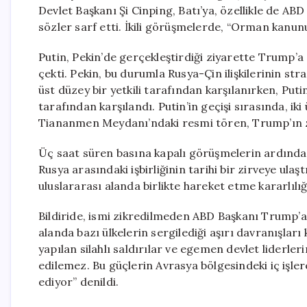
Devlet Başkanı Şi Cinping, Batı’ya, özellikle de A
sözler sarf etti. İkili görüşmelerde, “Orman kanun
Putin, Pekin’de gerçekleştirdiği ziyarette Trump’a 
çekti. Pekin, bu durumla Rusya-Çin ilişkilerinin s
üst düzey bir yetkili tarafından karşılanırken, Put
tarafından karşılandı. Putin’in geçişi sırasında, iki
Tiananmen Meydanı’ndaki resmi tören, Trump’ın zi
Üç saat süren basına kapalı görüşmelerin ardından, ik
Rusya arasındaki işbirliğinin tarihi bir zirveye ulaşt
uluslararası alanda birlikte hareket etme kararlılı
Bildiride, ismi zikredilmeden ABD Başkanı Trump’a yö
alanda bazı ülkelerin sergilediği aşırı davranışla
yapılan silahlı saldırılar ve egemen devlet liderler
edilemez. Bu güçlerin Avrasya bölgesindeki iç işler
ediyor” denildi.