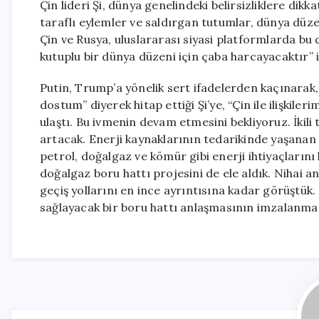
Çin lideri Şi, dünya genelindeki belirsizliklere dik
taraflı eylemler ve saldırgan tutumlar, dünya düz
Çin ve Rusya, uluslararası siyasi platformlarda bu
kutuplu bir dünya düzeni için çaba harcayacaktır” i
Putin, Trump’a yönelik sert ifadelerden kaçınarak, 
dostum” diyerek hitap ettiği Şi’ye, “Çin ile ilişkile
ulaştı. Bu ivmenin devam etmesini bekliyoruz. İkil
artacak. Enerji kaynaklarının tedarikinde yaşanan i
petrol, doğalgaz ve kömür gibi enerji ihtiyaçların
doğalgaz boru hattı projesini de ele aldık. Nihai 
geçiş yollarını en ince ayrıntısına kadar görüştük
sağlayacak bir boru hattı anlaşmasının imzalanmas