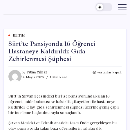
Skip
to
content
EĞITIM
Siirt’te Pansiyonda 16 Öğrenci
Hastaneye Kaldırıldı: Gıda
Zehirlenmesi Şüphesi
Siirt’te
By
Fatma Yılmaz
yorumlar kapalı
Pansiyonda
14 Mayıs 2026
1 Min Read
16
Öğrenci
Hastaneye
Siirt’in Şirvan ilçesindeki bir lise pansiyonunda kalan 16
Kaldırıldı:
öğrenci, mide bulantısı ve halsizlik şikayetleri ile hastaneye
Gıda
Zehirlenmesi
kaldırıldı. Olay, gıda zehirlenmesi şüphesi üzerine geniş çaplı
Şüphesi
bir inceleme başlatılmasıyla sonuçlandı.
için
Şirvan Mesleki ve Teknik Anadolu Lisesi’nde gerçekleşen bu
olay, pansiyonda kalan bazı öğrencilerin rahatsızlık