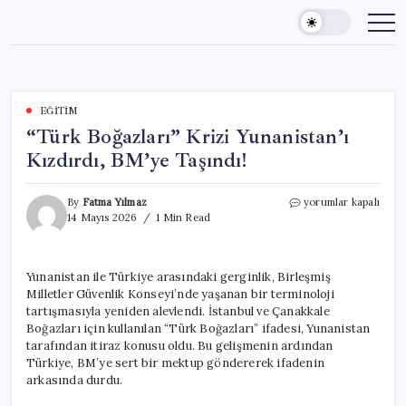
Skip
to
content
EĞITIM
“Türk Boğazları” Krizi Yunanistan’ı
Kızdırdı, BM’ye Taşındı!
“Türk
By
Fatma Yılmaz
yorumlar kapalı
Boğazları”
14 Mayıs 2026
1 Min Read
Krizi
Yunanistan’ı
Kızdırdı,
Yunanistan ile Türkiye arasındaki gerginlik, Birleşmiş
BM’ye
Milletler Güvenlik Konseyi’nde yaşanan bir terminoloji
Taşındı!
için
tartışmasıyla yeniden alevlendi. İstanbul ve Çanakkale
Boğazları için kullanılan “Türk Boğazları” ifadesi, Yunanistan
tarafından itiraz konusu oldu. Bu gelişmenin ardından
Türkiye, BM’ye sert bir mektup göndererek ifadenin
arkasında durdu.