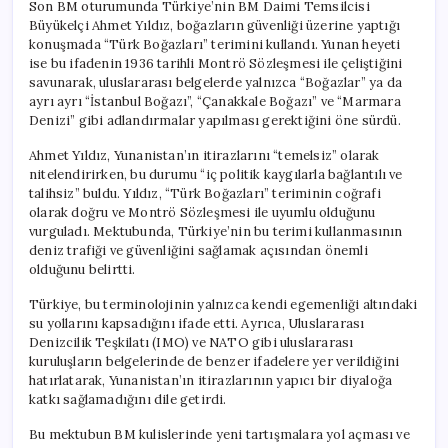
Son BM oturumunda Türkiye’nin BM Daimi Temsilcisi
Büyükelçi Ahmet Yıldız, boğazların güvenliği üzerine yaptığı
konuşmada “Türk Boğazları” terimini kullandı. Yunan heyeti
ise bu ifadenin 1936 tarihli Montrö Sözleşmesi ile çeliştiğini
savunarak, uluslararası belgelerde yalnızca “Boğazlar” ya da
ayrı ayrı “İstanbul Boğazı”, “Çanakkale Boğazı” ve “Marmara
Denizi” gibi adlandırmalar yapılması gerektiğini öne sürdü.
Ahmet Yıldız, Yunanistan’ın itirazlarını “temelsiz” olarak
nitelendirirken, bu durumu “iç politik kaygılarla bağlantılı ve
talihsiz” buldu. Yıldız, “Türk Boğazları” teriminin coğrafi
olarak doğru ve Montrö Sözleşmesi ile uyumlu olduğunu
vurguladı. Mektubunda, Türkiye’nin bu terimi kullanmasının
deniz trafiği ve güvenliğini sağlamak açısından önemli
olduğunu belirtti.
Türkiye, bu terminolojinin yalnızca kendi egemenliği altındaki
su yollarını kapsadığını ifade etti. Ayrıca, Uluslararası
Denizcilik Teşkilatı (IMO) ve NATO gibi uluslararası
kuruluşların belgelerinde de benzer ifadelere yer verildiğini
hatırlatarak, Yunanistan’ın itirazlarının yapıcı bir diyaloğa
katkı sağlamadığını dile getirdi.
Bu mektubun BM kulislerinde yeni tartışmalara yol açması ve