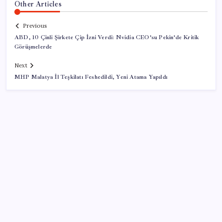
Other Articles
Previous
ABD, 10 Çinli Şirkete Çip İzni Verdi: Nvidia CEO’su Pekin’de Kritik
Görüşmelerde
Next
MHP Malatya İl Teşkilatı Feshedildi, Yeni Atama Yapıldı
SON YAZILAR
Reddit’te Karma Devri Kapanıyor mu?