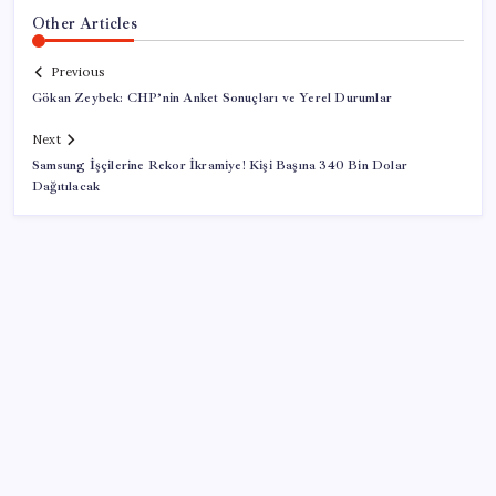
Other Articles
Previous
Gökan Zeybek: CHP’nin Anket Sonuçları ve Yerel Durumlar
Next
Samsung İşçilerine Rekor İkramiye! Kişi Başına 340 Bin Dolar
Dağıtılacak
SON YAZILAR
Çin’de Yaz Hasat Sezonu Devam Ediyor