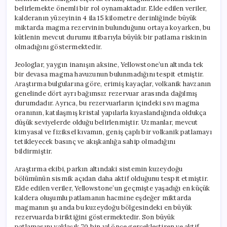
belirlemekte önemli bir rol oynamaktadır. Elde edilen veriler,
kalderanın yüzeyinin 4 ila 15 kilometre derinliğinde büyük
miktarda magma rezervinin bulunduğunu ortaya koyarken, bu
kütlenin mevcut durumu itibarıyla büyük bir patlama riskinin
olmadığını göstermektedir.
Jeologlar, yaygın inanışın aksine, Yellowstone’un altında tek
bir devasa magma havuzunun bulunmadığını tespit etmiştir.
Araştırma bulgularına göre, erimiş kayaçlar, volkanik havzanın
genelinde dört ayrı bağımsız rezervuar arasında dağılmış
durumdadır. Ayrıca, bu rezervuarların içindeki sıvı magma
oranının, katılaşmış kristal yapılarla kıyaslandığında oldukça
düşük seviyelerde olduğu belirlenmiştir. Uzmanlar, mevcut
kimyasal ve fiziksel kıvamın, geniş çaplı bir volkanik patlamayı
tetikleyecek basınç ve akışkanlığa sahip olmadığını
bildirmiştir.
Araştırma ekibi, parkın altındaki sistemin kuzeydoğu
bölümünün sismik açıdan daha aktif olduğunu tespit etmiştir.
Elde edilen veriler, Yellowstone’un geçmişte yaşadığı en küçük
kaldera oluşumlu patlamanın hacmine eşdeğer miktarda
magmanın şu anda bu kuzeydoğu bölgesindeki en büyük
rezervuarda biriktiğini göstermektedir. Son büyük
patlamasını yaklaşık 70 bin yıl önce gerçekleştiren ve aktif