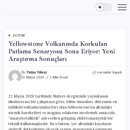
Skip
to
content
EĞITIM
Yellowstone Volkanında Korkulan
Patlama Senaryosu Sona Eriyor: Yeni
Araştırma Sonuçları
Yellowstone
By
Fatma Yılmaz
yorumlar kapalı
Volkanında
22 Mayıs 2026
1 Min Read
Korkulan
Patlama
Senaryosu
22 Mayıs 2026 tarihinde Nature dergisinde yayımlanan
Sona
uluslararası bir çalışmaya göre, bilim insanları, dünyanın en
Eriyor:
Yeni
tehlikeli volkanlarından biri olan Yellowstone’un altındaki
Araştırma
sismik hareketleri ve magma odalarını incelemek amacıyla
Sonuçları
“manyetotellürik” adı verilen gelişmiş elektromanyetik bir
için
teknik kullanmışlardır. Bu yöntem, yer altındaki kayaların
elektrik iletkenliğini ölçerek erimiş magmanın konumunu