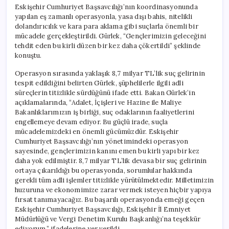
Eskişehir Cumhuriyet Başsavcılığı’nın koordinasyonunda
yapılan eş zamanlı operasyonla, yasa dışı bahis, nitelikli
dolandırıcılık ve kara para aklama gibi suçlarla önemli bir
mücadele gerçekleştirildi. Gürlek, “Gençlerimizin geleceğini
tehdit eden bu kirli düzen bir kez daha çökertildi” şeklinde
konuştu.
Operasyon sırasında yaklaşık 8,7 milyar TL’lik suç gelirinin
tespit edildiğini belirten Gürlek, şüphelilerle ilgili adli
süreçlerin titizlikle sürdüğünü ifade etti. Bakan Gürlek’in
açıklamalarında, “Adalet, İçişleri ve Hazine ile Maliye
Bakanlıklarımızın iş birliği, suç odaklarının faaliyetlerini
engellemeye devam ediyor. Bu güçlü irade, suçla
mücadelemizdeki en önemli gücümüzdür. Eskişehir
Cumhuriyet Başsavcılığı’nın yönetimindeki operasyon
sayesinde, gençlerimizin kanını emen bu kirli yapı bir kez
daha yok edilmiştir. 8,7 milyar TL’lik devasa bir suç gelirinin
ortaya çıkarıldığı bu operasyonda, sorumlular hakkında
gerekli tüm adli işlemler titizlikle yürütülmektedir. Milletimizin
huzuruna ve ekonomimize zarar vermek isteyen hiçbir yapıya
fırsat tanımayacağız. Bu başarılı operasyonda emeği geçen
Eskişehir Cumhuriyet Başsavcılığı, Eskişehir İl Emniyet
Müdürlüğü ve Vergi Denetim Kurulu Başkanlığı’na teşekkür
ediyorum.” ifadelerine yer verildi.