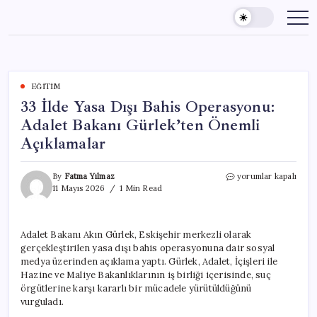
Skip
to
content
EĞITIM
33 İlde Yasa Dışı Bahis Operasyonu:
Adalet Bakanı Gürlek’ten Önemli
Açıklamalar
33
By
Fatma Yılmaz
yorumlar kapalı
İlde
11 Mayıs 2026
1 Min Read
Yasa
Dışı
Bahis
Adalet Bakanı Akın Gürlek, Eskişehir merkezli olarak
Operasyonu:
gerçekleştirilen yasa dışı bahis operasyonuna dair sosyal
Adalet
Bakanı
medya üzerinden açıklama yaptı. Gürlek, Adalet, İçişleri ile
Gürlek’ten
Hazine ve Maliye Bakanlıklarının iş birliği içerisinde, suç
Önemli
örgütlerine karşı kararlı bir mücadele yürütüldüğünü
Açıklamalar
vurguladı.
için