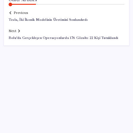
Previous
Tesla, İki İkonik Modelinin Üretimini Sonlandırdı
Next
Bolu’da Gerçekleşen Operasyonlarda 176 Gözaltı: 22 Kişi Tutuklandı
SON YAZILAR
Brezilya, AB’den kanatlı eti ve bal için yeşil ışık
bekliyor
Reddit’te Karma Devri Kapanıyor mu?