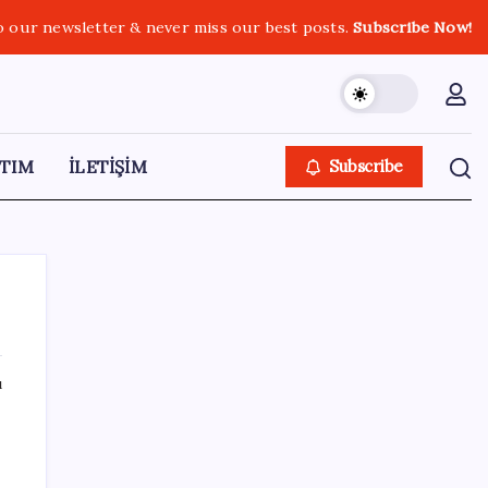
o our newsletter & never miss our best posts.
Subscribe Now!
TIM
İLETİŞİM
Subscribe
ı
SON YAZILAR
Reddit’te Karma Devri Kapanıyor mu?