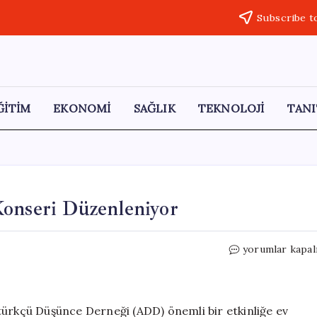
Subscribe t
ĞİTİM
EKONOMİ
SAĞLIK
TEKNOLOJİ
TANI
Konseri Düzenleniyor
Ankara’da
yorumlar kapal
Barış
İçin
Bağlama
Konseri
türkçü Düşünce Derneği (ADD) önemli bir etkinliğe ev