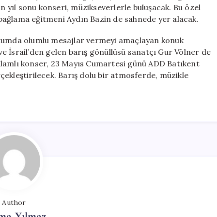
Düzenleniyor
in yıl sonu konseri, müzikseverlerle buluşacak. Bu özel
için
bağlama eğitmeni Aydın Bazin de sahnede yer alacak.
oplumda olumlu mesajlar vermeyi amaçlayan konuk
e İsrail’den gelen barış gönüllüsü sanatçı Gur Völner de
nlamlı konser, 23 Mayıs Cumartesi günü ADD Batıkent
ekleştirilecek. Barış dolu bir atmosferde, müzikle
Author
ma Yılmaz