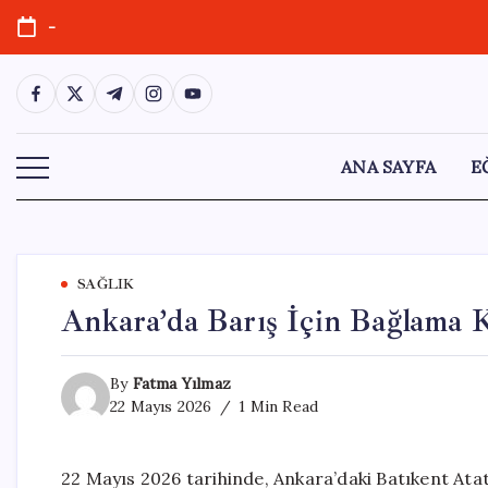
Skip
-
to
content
https://www.facebook.com/
https://twitter.com/
https://t.me/
https://www.instagram.com/
https://youtube.com/
ANA SAYFA
E
SAĞLIK
Ankara’da Barış İçin Bağlama 
By
Fatma Yılmaz
22 Mayıs 2026
1 Min Read
22 Mayıs 2026 tarihinde, Ankara’daki Batıkent Ata