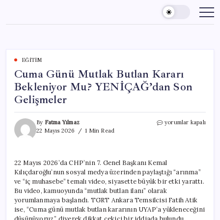
Skip
to
content
EĞITIM
Cuma Günü Mutlak Butlan Kararı
Bekleniyor Mu? YENİÇAĞ’dan Son
Gelişmeler
Cuma
By
Fatma Yılmaz
yorumlar kapalı
Günü
22 Mayıs 2026
1 Min Read
Mutlak
Butlan
Kararı
22 Mayıs 2026’da CHP’nin 7. Genel Başkanı Kemal
Bekleniyor
Kılıçdaroğlu’nun sosyal medya üzerinden paylaştığı “arınma”
Mu?
YENİÇAĞ’dan
ve “iç muhasebe” temalı video, siyasette büyük bir etki yarattı.
Son
Bu video, kamuoyunda “mutlak butlan ilanı” olarak
Gelişmeler
yorumlanmaya başlandı. TGRT Ankara Temsilcisi Fatih Atik
için
ise, “Cuma günü mutlak butlan kararının UYAP’a yükleneceğini
düşünüyoruz.” diyerek dikkat çekici bir iddiada bulundu.