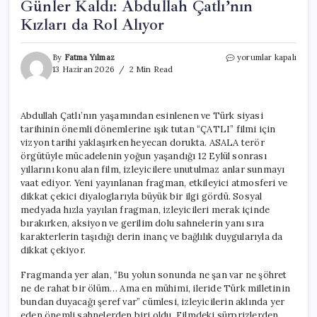
Günler Kaldı: Abdullah Çatlı’nın
Kızları da Rol Alıyor
“ÇATLI”
By
Fatma Yılmaz
yorumlar kapalı
Filmi
13 Haziran 2026
2 Min Read
İçin
Vizyona
Sayılı
Abdullah Çatlı’nın yaşamından esinlenen ve Türk siyasi
Günler
tarihinin önemli dönemlerine ışık tutan “ÇATLI” filmi için
Kaldı:
Abdullah
vizyon tarihi yaklaşırken heyecan dorukta. ASALA terör
Çatlı’nın
örgütüyle mücadelenin yoğun yaşandığı 12 Eylül sonrası
Kızları
yıllarını konu alan film, izleyicilere unutulmaz anlar sunmayı
da
vaat ediyor. Yeni yayınlanan fragman, etkileyici atmosferi ve
Rol
dikkat çekici diyaloglarıyla büyük bir ilgi gördü. Sosyal
Alıyor
medyada hızla yayılan fragman, izleyicileri merak içinde
için
bırakırken, aksiyon ve gerilim dolu sahnelerin yanı sıra
karakterlerin taşıdığı derin inanç ve bağlılık duygularıyla da
dikkat çekiyor.
Fragmanda yer alan, “Bu yolun sonunda ne şan var ne şöhret
ne de rahat bir ölüm… Ama en mühimi, ileride Türk milletinin
bundan duyacağı şeref var” cümlesi, izleyicilerin aklında yer
eden önemli sahnelerden biri oldu. Filmdeki sürprizlerden