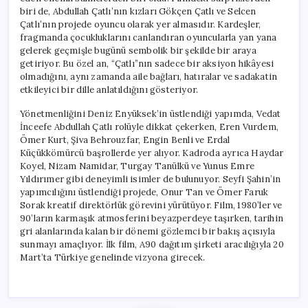
biri de, Abdullah Çatlı’nın kızları Gökçen Çatlı ve Selcen
Çatlı’nın projede oyuncu olarak yer almasıdır. Kardeşler,
fragmanda çocukluklarını canlandıran oyuncularla yan yana
gelerek geçmişle bugünü sembolik bir şekilde bir araya
getiriyor. Bu özel an, “Çatlı”nın sadece bir aksiyon hikâyesi
olmadığını, aynı zamanda aile bağları, hatıralar ve sadakatin
etkileyici bir dille anlatıldığını gösteriyor.
Yönetmenliğini Deniz Enyüksek’in üstlendiği yapımda, Vedat
İnceefe Abdullah Çatlı rolüyle dikkat çekerken, Eren Vurdem,
Ömer Kurt, Şiva Behrouzfar, Engin Benli ve Erdal
Küçükkömürcü başrollerde yer alıyor. Kadroda ayrıca Haydar
Koyel, Nizam Namidar, Turgay Tanülkü ve Yunus Emre
Yıldırımer gibi deneyimli isimler de bulunuyor. Seyfi Şahin’in
yapımcılığını üstlendiği projede, Onur Tan ve Ömer Faruk
Sorak kreatif direktörlük görevini yürütüyor. Film, 1980’ler ve
90’ların karmaşık atmosferini beyazperdeye taşırken, tarihin
gri alanlarında kalan bir dönemi gözlemci bir bakış açısıyla
sunmayı amaçlıyor. İlk film, A90 dağıtım şirketi aracılığıyla 20
Mart’ta Türkiye genelinde vizyona girecek.