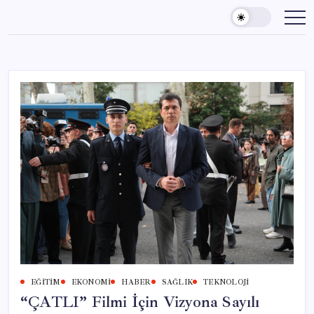
Skip
to
content
EĞITIM
EKONOMI
HABER
SAĞLIK
TEKNOLOJI
“ÇATLI” Filmi İçin Vizyona Sayılı