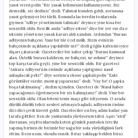
yanıt veren polis “Biz yasak kelimesini kullanmıyoruz. Biz
demedik, siz dediniz” dedi. Talimat kimden geldi, sorusuna
yanıt gelemiyor bir türlü. Sonunda laciverdin tonlarında
giyinen “Adliye yönetiminin talimatı” deyince yine kısa bir
sessizlik oldu. Ben ilk anda “adliye sitesi” diye bir yer var da o
sitenin yöneticisi yasak kararı aldı sandım. Ardından “Burası
adliyenin bahçesi. Yani bir tür özel mülk. Sizin evinizin
bahçesinde açıklama yapılabilir mi?” dedi göğüs kafesini iyice
dışarı çıkararak. Gazeteciler bir sabır çekip “Burası kamusal
alan. Üstelik burası kaldırım, ne bahçesi, ne avlusu!” deyince
top karşı tarafa geçti, yine bir sessizlik oldu. Bir gazeteci
“Ankara Adliyesi’nin önünde açıklama yaptığımız nasıl
anlaşılacak peki?” diye sorunca ekose şapkalı polis “Eski
görüntüler vardır, montaj yaparsınız” dedi. “Vay be! O şapka
boşa takılmamış” , dedim içimden. Gazeteci de “Nasıl haber
yapacağımızı öğretmeyen bir siz kalmıştınız!” dedi. Yine bir
sessizlik oldu. Olan biteni tenis maçı gibi izliyorum. O arada
dürülü dürülü telsiz sesleri artmaya başladı, adliyenin önüne
dizi dizi çevik kuvvet geldi. Gazeteciler on beş adım kadar yan
tarafa gittiler. Ben de yanlarında yürüyorum tabii. Aşırı “sivil”
davranan, yeşil tonlarında keten gömlek pantolon tercihi
yapmış birinin de bizimle bir sağa bir sola yürüdüğünü fark
ettim. Boyu uzun, vücudu esnek. Biraz yaklaşıp belden biraz