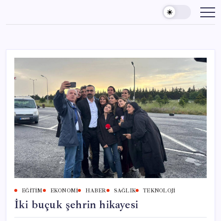
Skip
to
content
EĞITIM
EKONOMI
HABER
SAĞLIK
TEKNOLOJI
İki buçuk şehrin hikayesi