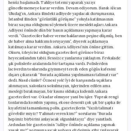
henüz başlamadı. Tahliye totemi yaparak yazıyı
güncellememeye karar verdim. Devam ediyorum. Sanık Alican
Uludağ’ın, Ankara ilindeki adliyede yapılacak duruşmasına,
İstanbul ilinden “görüntülü görüşme” yoluyla katılmasının
biraz saçma olduğunu söylemek üzere meslektaşları Ankara
Adliyesi önünde dün bir basın açıklaması yapmaya karar
verdi. “Gazeteciler haber verme haklarının peşine düşmüş, ben
de haber alma hakkımı koruyayım”, diyerek açıklamaya
katılmaya karar verdim. Ankara Adliyesi’nin önüne gittim.
Okuru, izleyicisi olduğum gazetecileri görünce biraz
heyecanlandım tabii. Sessizce yanlarına yaklaştım. Fevkalade
şık polislerle aralarında bir tartışma vardı. Polislerden
laciverdin tonlarında giyinmeyi tercih eden göğüs kafesini
dışarı çıkararak “Burada açıklama yapılmaması talimatı var”
dedi. Nasıl cümle? Öznesi yok! İyi de karşısında uçaklara
alınmayan, salonlara sokulmayan, işlerinden edilen ama
mesleği bırakmayan, bir kısmı oldukça kıdemli Ankara
gazetecileri var. O kadar olmuyor yani bu işler. Toprak rengi
tonlarında kombin yapmış, ekose desenli çok şık bir şapka ile
kıyafetini tamamlamış polis, gazetecilerin “Yazılı talimatı
görebilir miyiz? Talimatı veren kim?” sorularını “Burada
hepimiz birbirini anlayacak olgunluktayız” diye yanıtladı.
Ardından bir gazetecinin “Adliye önünde açıklama yapmak
yasak mı?” sorusuna sıcak sobaya eli değmiş gibi zıplayarak