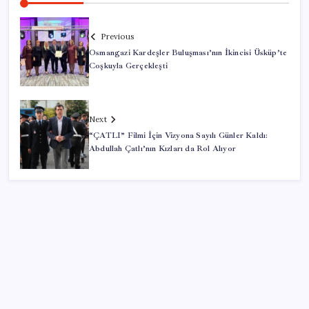
Previous
Osmangazi Kardeşler Buluşması’nın İkincisi Üsküp’te
Coşkuyla Gerçekleşti
Next
“ÇATLI” Filmi İçin Vizyona Sayılı Günler Kaldı:
Abdullah Çatlı’nın Kızları da Rol Alıyor