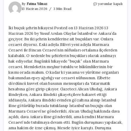
İki
By
Fatma Yılmaz
yorumlar kapalı
buçuk
13 Haziran 2026
3 Min Read
şehrin
hikayesi
için
İki buçuk şehrin hikayesi Posted on 13 Haziran 2026 13
Haziran 2026 by Yusuf Arslan Olaylar İstanbul ve Ankara’da
geçiyor. Bu iki şehrin kendilerine ait buçukları var. Onlara
cezaevi diyoruz. Eski adıyla Silivri yeni adıyla Marmara
Cezaevi ile Sincan Cezaevi’nin nüfusları ortalama ilçelerden
kalabalık. O nedenle bu şehirlerin buçukları olarak anılmayı
hak ediyorlar. Bugünkü hikayede “buçuk” olan Marmara
cezaevi. Memleketin meşhur tutuklu ve hükümlülerinin bir
kısmı orada malum. O kadar ki yasama ve yürütme organları
bakımından epey ağırlığı var cezaevi nüfusunun. Elbette
dördüncü kuvvet olan basının mensupları da Yatarmatik
hesabına göre girip çıkıyor. Gazeteci Alican Uludağ, Ankara
ilindeyken, Ankara ilindeki şikayetçilere hakaret ettiği
iddiasıyla, Ankara ilindeki evinden gözaltına alınıp İstanbul
iline götürülüp burada tutuklanıp İstanbul’un buçuğu olan
Marmara Cezaevi’ne gönderildi. Alican Uludağ hakkında dava
açıldı, dava Ankara iline gönderildi, ama kendisi Marmara
Cezaevi’nde tutulmaya devam etti. Bugün duruşması yapılacak,
ama hakim de izne çıkmış. Mesele iyice karıştı. Duruşma