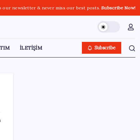
o our newsletter & never miss our best posts.
Subscribe Now!
TIM
İLETİŞİM
Subscribe
SON YAZILAR
ı
Apple’dan Rekor: Premium Akıllı Telefon
Pazarında iPhone Hakimiyeti