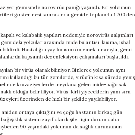
Alarmı:
aziyer gemisinde norovirüs paniği yaşandı. Bir yolcunun
1.700
elirtileri göstermesi sonrasında gemide toplamda 1.700’de
Kişi
Karantinaya
Alındı
palı ve kalabalık yapıları nedeniyle norovirüs salgınları
için
er, gemideki yolcular arasında mide bulantısı, kusma, ishal
bildirdi. Hastalığın yayılmasını önlemek amacıyla, gemi
alanlarda kapsamlı dezenfeksiyon çalışmaları başlatıldı.
yılan bir virüs olarak biliniyor. Binlerce yolcunun aynı
rını kullandığı bu tür gemilerde, virüsün kısa sürede geniş
genelinde kruvaziyerlerde meydana gelen mide-bağırsak
lı olduğu belirtiliyor. Virüs, kirli yiyeceklerin yanı sıra
zeyleri üzerinden de hızlı bir şekilde yayılabiliyor.
le aniden ortaya çıktığını ve çoğu hastanın birkaç gün
e bağışıklık sistemi zayıf olan kişiler için durum daha
ı kaybeden 90 yaşındaki yolcunun da sağlık durumunun
r.