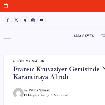
Skip
-
to
content
https://www.facebook.com/
https://twitter.com/
https://t.me/
https://www.instagram.com/
https://youtube.com/
ANA SAYFA
E
EĞITIM
SAĞLIK
Fransız Kruvaziyer Gemisinde N
Karantinaya Alındı
By
Fatma Yılmaz
13 Mayıs 2026
1 Min Read