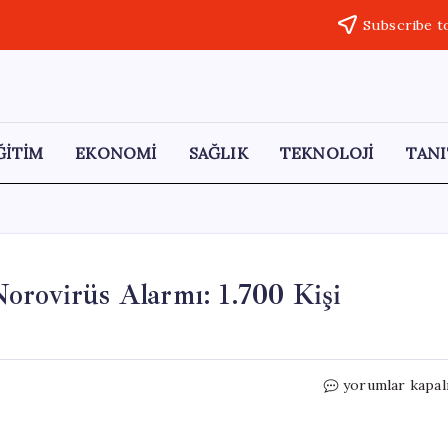
Subscribe t
ĞİTİM
EKONOMİ
SAĞLIK
TEKNOLOJİ
TANI
orovirüs Alarmı: 1.700 Kişi
Fransız
yorumlar kapal
Kruvaziyer
Gemisinde
Norovirüs