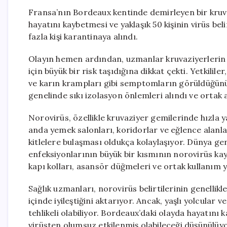
Fransa’nın Bordeaux kentinde demirleyen bir kruv
hayatını kaybetmesi ve yaklaşık 50 kişinin virüs b
fazla kişi karantinaya alındı.
Olayın hemen ardından, uzmanlar kruvaziyerlerin ka
için büyük bir risk taşıdığına dikkat çekti. Yetkilil
ve karın krampları gibi semptomların görüldüğünü 
genelinde sıkı izolasyon önlemleri alındı ve ortak 
Norovirüs, özellikle kruvaziyer gemilerinde hızla ya
anda yemek salonları, koridorlar ve eğlence alanla
kitlelere bulaşması oldukça kolaylaşıyor. Dünya 
enfeksiyonlarının büyük bir kısmının norovirüs kaynak
kapı kolları, asansör düğmeleri ve ortak kullanım yü
Sağlık uzmanları, norovirüs belirtilerinin genellik
içinde iyileştiğini aktarıyor. Ancak, yaşlı yolcular v
tehlikeli olabiliyor. Bordeaux’daki olayda hayatın
virüsten olumsuz etkilenmiş olabileceği düşünülüyo